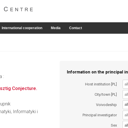
International cooperation
Media
Contact
Information on the principal in
a :
Host institution [PL]
usztig Conjecture.
City/town [PL]
łupnik
al
Voivodeship
tyki, Informatyki i
Principal investigator
al
Sex