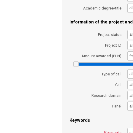
al
Academic degree/title
Information of the project and 
al
Project status
Project ID
Amount awarded (PLN)
al
Type of call
al
Call
al
Research domain
al
Panel
Keywords
Keywords