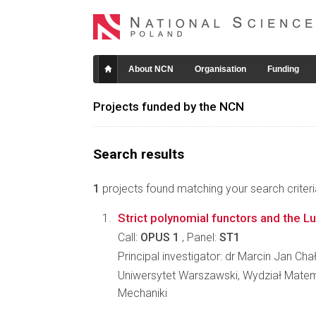
About NCN
Organisation
Funding
Projects funded by the NCN
Search results
1
projects found matching your search criteri
Strict polynomial functors and the L
Call:
OPUS 1
, Panel:
ST1
Principal investigator: dr Marcin Jan Cha
Uniwersytet Warszawski, Wydział Matema
Mechaniki