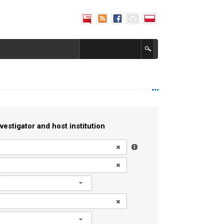
vestigator and host institution
l
l