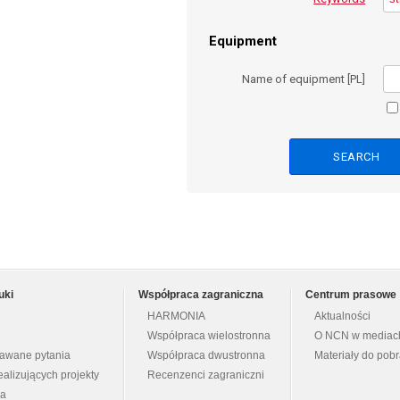
Equipment
Name of equipment [PL]
uki
Współpraca zagraniczna
Centrum prasowe
HARMONIA
Aktualności
Współpraca wielostronna
O NCN w mediac
dawane pytania
Współpraca dwustronna
Materiały do pob
ealizujących projekty
Recenzenci zagraniczni
na