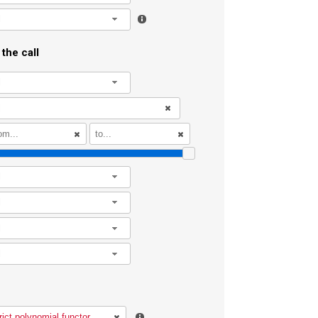
l
the call
l
l
l
l
l