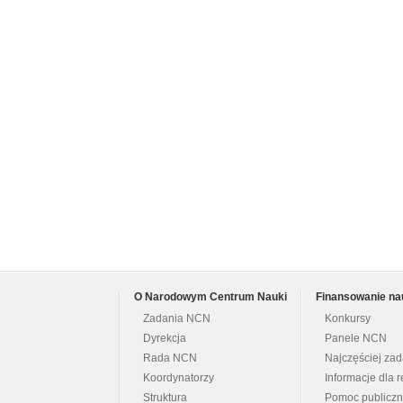
O Narodowym Centrum Nauki
Finansowanie na
Zadania NCN
Konkursy
Dyrekcja
Panele NCN
Rada NCN
Najczęściej za
Koordynatorzy
Informacje dla r
Struktura
Pomoc publicz