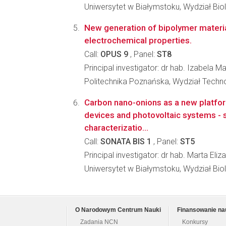
Uniwersytet w Białymstoku, Wydział Bi
New generation of bipolymer materia
electrochemical properties.
Call:
OPUS 9
, Panel:
ST8
Principal investigator: dr hab. Izabela M
Politechnika Poznańska, Wydział Techno
Carbon nano-onions as a new platfo
devices and photovoltaic systems - 
characterizatio...
Call:
SONATA BIS 1
, Panel:
ST5
Principal investigator: dr hab. Marta El
Uniwersytet w Białymstoku, Wydział Bi
O Narodowym Centrum Nauki
Finansowanie na
Zadania NCN
Konkursy