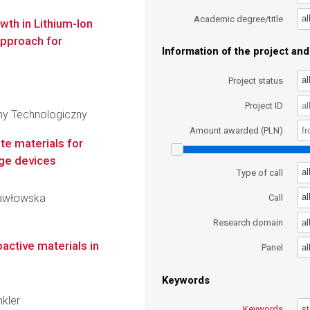
al
Academic degree/title
wth in Lithium-Ion
Approach for
Information of the project and 
al
Project status
Project ID
zny Technologiczny
Amount awarded (PLN)
e materials for
age devices
al
Type of call
 Pawłowska
al
Call
al
Research domain
active materials in
al
Panel
Keywords
nkler
Keywords