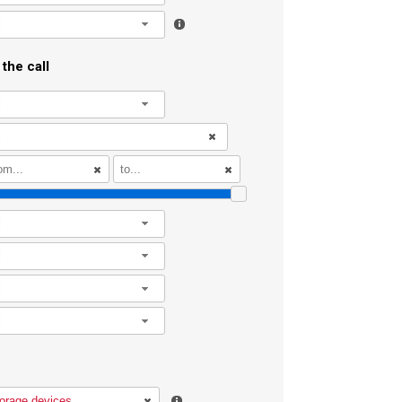
l
the call
l
l
l
l
l