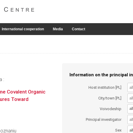
International cooperation
Media
Contact
Information on the principal in
a :
Host institution [PL]
ne Covalent Organic
City/town [PL]
tures Toward
al
Voivodeship
Principal investigator
al
Poznaniu
Sex