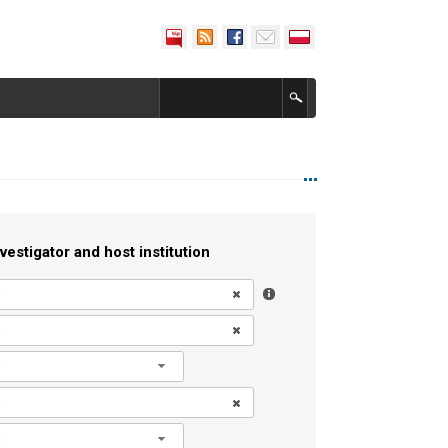
vestigator and host institution
l
l