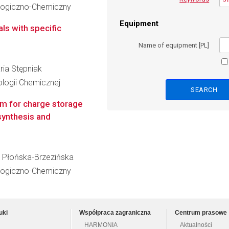
ologiczno-Chemiczny
Equipment
ls with specific
Name of equipment [PL]
aria Stępniak
logii Chemicznej
rm for charge storage
synthesis and
iza Płońska-Brzezińska
ologiczno-Chemiczny
uki
Współpraca zagraniczna
Centrum prasowe
HARMONIA
Aktualności