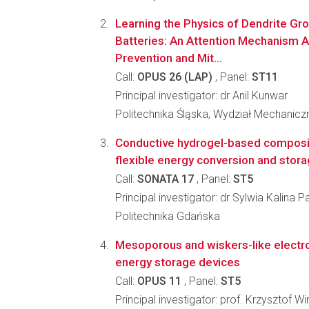
Learning the Physics of Dendrite Gro
Batteries: An Attention Mechanism 
Prevention and Mit...
Call:
OPUS 26 (LAP)
, Panel:
ST11
Principal investigator: dr Anil Kunwar
Politechnika Śląska, Wydział Mechanic
Conductive hydrogel-based composit
flexible energy conversion and stor
Call:
SONATA 17
, Panel:
ST5
Principal investigator: dr Sylwia Kalina
Politechnika Gdańska
Mesoporous and wiskers-like electro
energy storage devices
Call:
OPUS 11
, Panel:
ST5
Principal investigator: prof. Krzysztof Wi