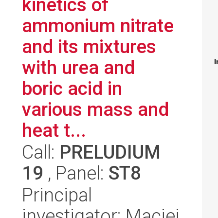
kinetics of
ammonium nitrate
and its mixtures
with urea and
I
boric acid in
various mass and
heat t...
Call:
PRELUDIUM
19
, Panel:
ST8
Principal
investigator: Maciej