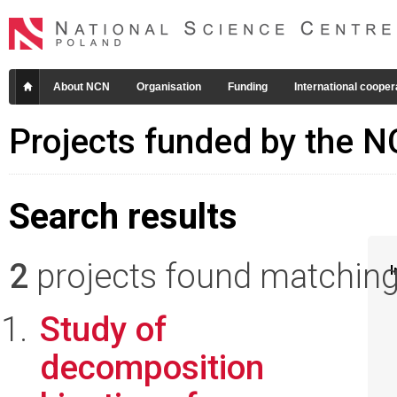
About NCN
Organisation
Funding
International cooper
Projects funded by the 
Search results
2
projects found matching 
I
Study of
decomposition