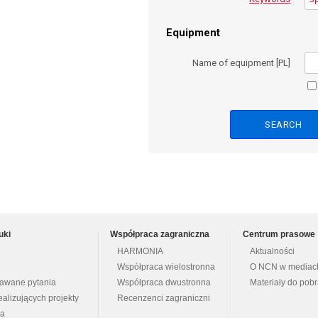
Equipment
Name of equipment [PL]
uki
Współpraca zagraniczna
Centrum prasowe
HARMONIA
Aktualności
Współpraca wielostronna
O NCN w mediac
dawane pytania
Współpraca dwustronna
Materiały do pob
ealizujących projekty
Recenzenci zagraniczni
na