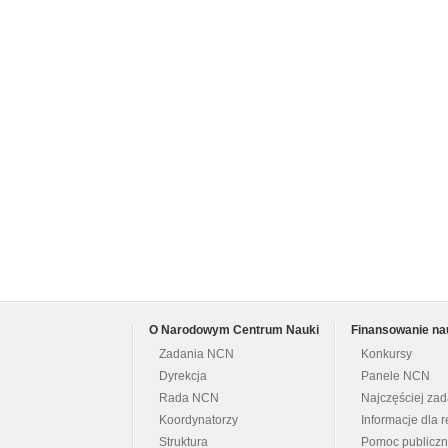
O Narodowym Centrum Nauki
Finansowanie na
Zadania NCN
Konkursy
Dyrekcja
Panele NCN
Rada NCN
Najczęściej za
Koordynatorzy
Informacje dla r
Struktura
Pomoc publicz