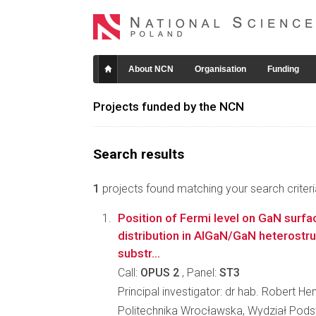
About NCN
Organisation
Funding
Projects funded by the NCN
Search results
1
projects found matching your search criteri
Position of Fermi level on GaN surfac
distribution in AlGaN/GaN heterost
substr...
Call:
OPUS 2
, Panel:
ST3
Principal investigator: dr hab. Robert H
Politechnika Wrocławska, Wydział Po