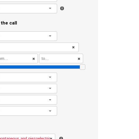
l
the call
l
l
l
l
l