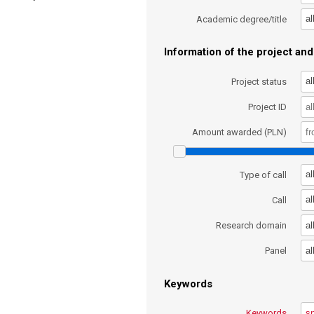
al
Academic degree/title
Information of the project and 
al
Project status
Project ID
Amount awarded (PLN)
al
Type of call
al
Call
al
Research domain
al
Panel
Keywords
Keywords