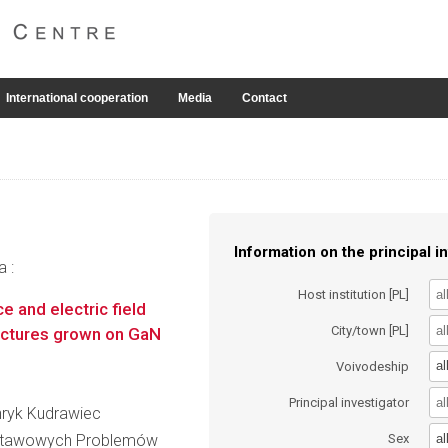
International cooperation
Media
Contact
Information on the principal in
a :
Host institution [PL]
e and electric field
City/town [PL]
ructures grown on GaN
al
Voivodeship
Principal investigator
enryk Kudrawiec
al
dstawowych Problemów
Sex