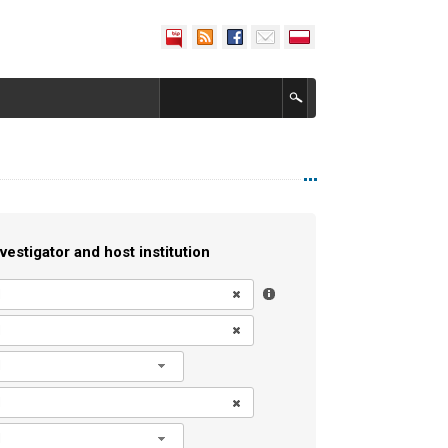
vestigator and host institution
l
l