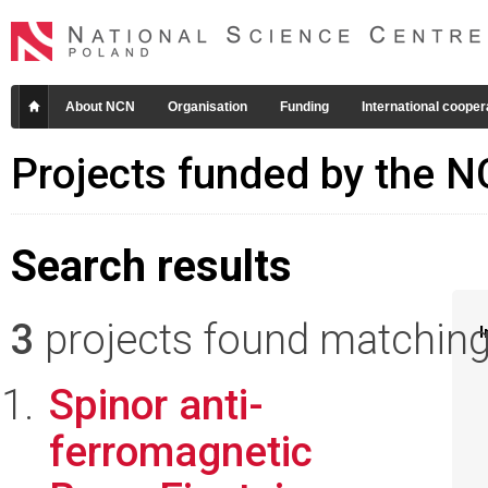
About NCN
Organisation
Funding
International cooper
Projects funded by the 
Search results
3
projects found matching 
I
Spinor anti-
ferromagnetic