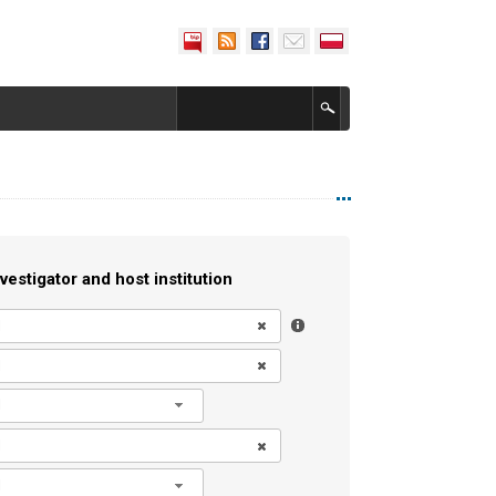
vestigator and host institution
l
l