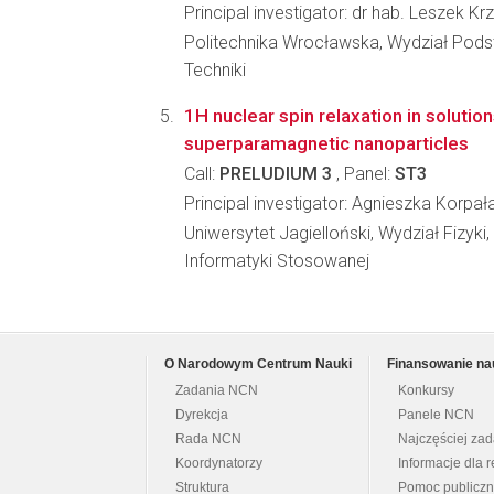
Principal investigator: dr hab. Leszek Kr
Politechnika Wrocławska, Wydział Po
Techniki
1H nuclear spin relaxation in solution
superparamagnetic nanoparticles
Call:
PRELUDIUM 3
, Panel:
ST3
Principal investigator: Agnieszka Korpał
Uniwersytet Jagielloński, Wydział Fizyki,
Informatyki Stosowanej
O Narodowym Centrum Nauki
Finansowanie na
Zadania NCN
Konkursy
Dyrekcja
Panele NCN
Rada NCN
Najczęściej za
Koordynatorzy
Informacje dla r
Struktura
Pomoc publicz