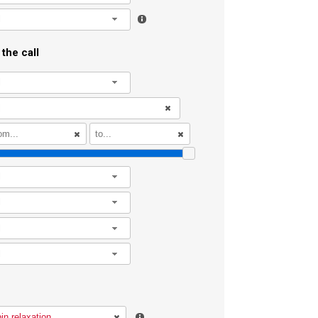
l
the call
l
l
l
l
l