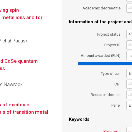
al
Academic degree/title
ing spin
n metal ions and for
Information of the project and 
al
Project status
 Michał Pacuski
Project ID
Amount awarded (PLN)
ted CdSe quantum
ons
al
Type of call
rad Nawrocki
al
Call
al
Research domain
 of excitonic
al
Panel
s of transition metal
Keywords
Keywords