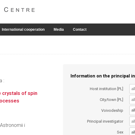
International cooperation
Media
Contact
Information on the principal in
a :
Host institution [PL]
 crystals of spin
City/town [PL]
processes
al
Voivodeship
Principal investigator
 Astronomii i
al
Sex