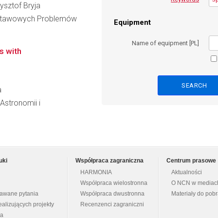
zysztof Bryja
dstawowych Problemów
Equipment
Name of equipment [PL]
s with
a
 Astronomii i
uki
Współpraca zagraniczna
Centrum prasowe
HARMONIA
Aktualności
Współpraca wielostronna
O NCN w mediac
dawane pytania
Współpraca dwustronna
Materiały do pob
ealizujących projekty
Recenzenci zagraniczni
na