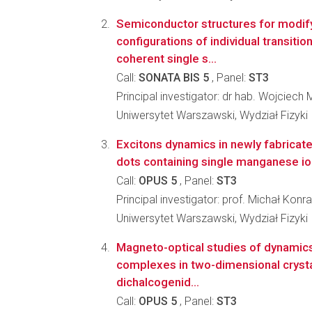
Semiconductor structures for modify
configurations of individual transitio
coherent single s...
Call:
SONATA BIS 5
, Panel:
ST3
Principal investigator: dr hab. Wojciech
Uniwersytet Warszawski, Wydział Fizyki
Excitons dynamics in newly fabrica
dots containing single manganese i
Call:
OPUS 5
, Panel:
ST3
Principal investigator: prof. Michał Kon
Uniwersytet Warszawski, Wydział Fizyki
Magneto-optical studies of dynamics
complexes in two-dimensional crystal
dichalcogenid...
Call:
OPUS 5
, Panel:
ST3