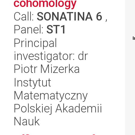
cohomology
Call:
SONATINA 6
,
Panel:
ST1
I
Principal
investigator: dr
Piotr Mizerka
Instytut
Matematyczny
Polskiej Akademii
Nauk