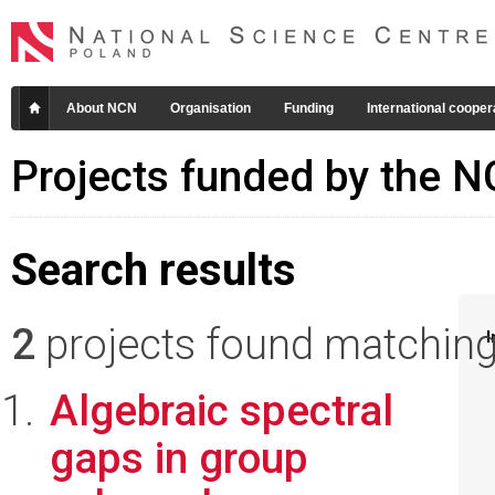
About NCN
Organisation
Funding
International cooper
Projects funded by the 
Search results
2
projects found matching 
I
Algebraic spectral
gaps in group