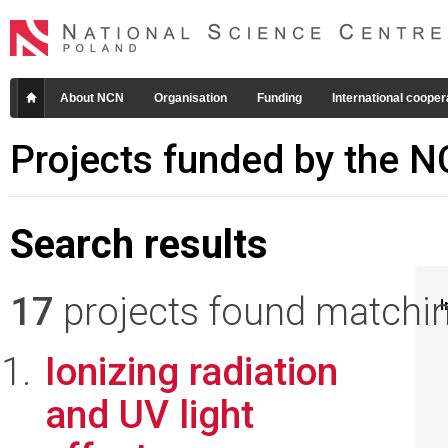
About NCN
Organisation
Funding
International cooper
Projects funded by the 
Search results
17
projects found matching
I
Ionizing radiation
and UV light