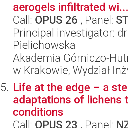
aerogels infiltrated wi..
Call:
OPUS 26
, Panel:
S
Principal investigator: 
Pielichowska
Akademia Górniczo-Hutn
w Krakowie, Wydział Inży
Life at the edge – a st
adaptations of lichens 
conditions
Call:
OPUS 23
, Panel:
N