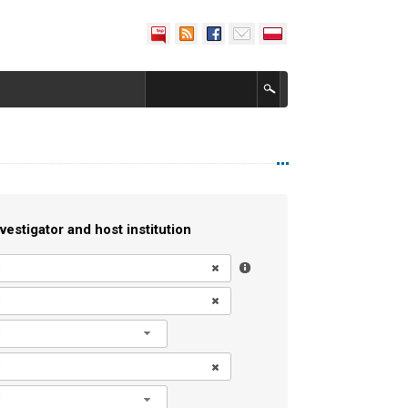
vestigator and host institution
l
l