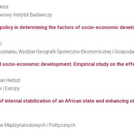
kios
ństwowy Instytut Badawczy
policy in determining the factors of socio-economic devel
i
oznaniu, Wydział Geografii Społeczno-Ekonomicznej i Gospodar
l socio-economic development. Empirical study on the effec
lian Herbst
k i Europy
 internal stabilization of an African state and enhancing of i
iów Międzynarodowych i Politycznych