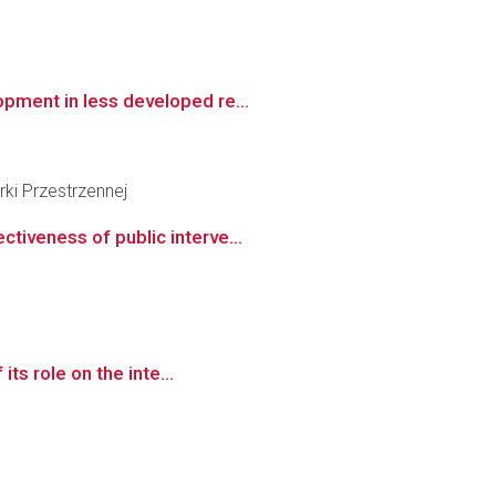
opment in less developed re...
ki Przestrzennej
tiveness of public interve...
ts role on the inte...