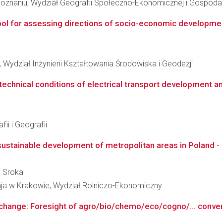
oznaniu, Wydział Geografii Społeczno-Ekonomicznej i Gospodar
ool for assessing directions of socio-economic development
Wydział Inżynierii Kształtowania Środowiska i Geodezji
echnical conditions of electrical transport development an
ii i Geografii
 sustainable development of metropolitan areas in Poland -
b Sroka
taja w Krakowie, Wydział Rolniczo-Ekonomiczny
 change: Foresight of agro/bio/chemo/eco/cogno/... conv