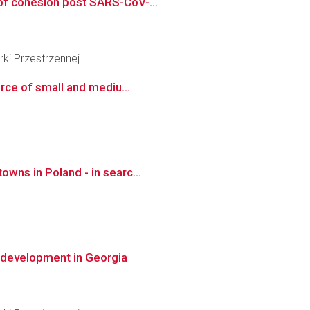
 of cohesion post SARS-CoV-...
ki Przestrzennej
urce of small and mediu...
wns in Poland - in searc...
c development in Georgia