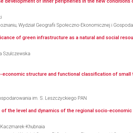
he development of inner peripheries in the new conditions
i
oznaniu, Wydział Geografii Społeczno-Ekonomicznej i Gospodar
ficance of green infrastructure as a natural and social reso
fia Szulczewska
conomic structure and functional classification of small to
agospodarowania im. S. Leszczyckiego PAN
n of the level and dynamics of the regional socio-economi
zka Kaczmarek-Khubnaia