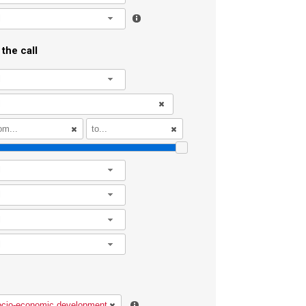
l
the call
l
l
l
l
l