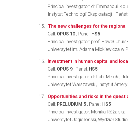
Principal investigator: dr Emmanouil Kou
Instytut Technologii Eksploatacji - Pa
The new challenges for the regional 
Call:
OPUS 10
, Panel:
HS5
Principal investigator: prof. Paweł Chursk
Uniwersytet im. Adama Mickiewicza w P
Investment in human capital and loca
Call:
OPUS 9
, Panel:
HS5
Principal investigator: dr hab. Mikołaj Ju
Uniwersytet Warszawski, Instytut Amery
Opportunities and risks in the quest of
Call:
PRELUDIUM 5
, Panel:
HS5
Principal investigator: Monika Różalska
Uniwersytet Jagielloński, Wydział Stud