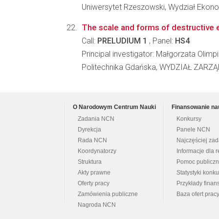
Uniwersytet Rzeszowski, Wydział Ekono
The scale and forms of destructive e
Call:
PRELUDIUM 1
, Panel:
HS4
Principal investigator: Małgorzata Olimpi
Politechnika Gdańska, WYDZIAŁ ZARZ
O Narodowym Centrum Nauki
Finansowanie na
Zadania NCN
Konkursy
Dyrekcja
Panele NCN
Rada NCN
Najczęściej za
Koordynatorzy
Informacje dla r
Struktura
Pomoc publicz
Akty prawne
Statystyki konk
Oferty pracy
Przykłady fina
Zamówienia publiczne
Baza ofert prac
Nagroda NCN