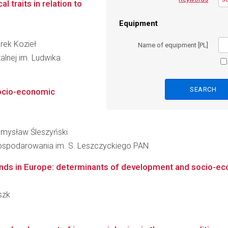
l traits in relation to
Equipment
arek Kozieł
Name of equipment [PL]
alnej im. Ludwika
socio-economic
zemysław Śleszyński
agospodarowania im. S. Leszczyckiego PAN
unds in Europe: determinants of development and socio-e
szk