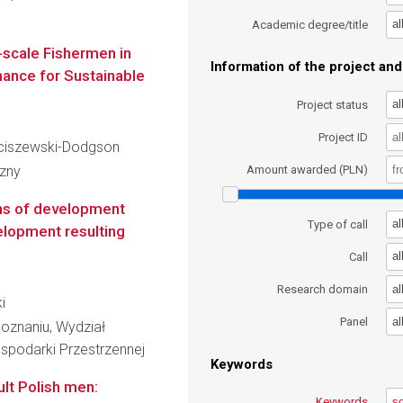
al
Academic degree/title
-scale Fishermen in
Information of the project and 
nance for Sustainable
al
Project status
Project ID
osciszewski-Dodgson
czny
Amount awarded (PLN)
ons of development
al
Type of call
elopment resulting
al
Call
al
Research domain
i
al
Panel
oznaniu, Wydział
spodarki Przestrzennej
Keywords
lt Polish men:
Keywords