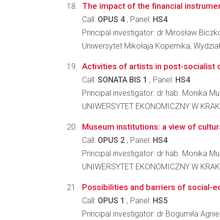
The impact of the financial instrum
Call:
OPUS 4
, Panel:
HS4
Principal investigator: dr Mirosław Bicz
Uniwersytet Mikołaja Kopernika, Wydzia
Activities of artists in post-sociali
Call:
SONATA BIS 1
, Panel:
HS4
Principal investigator: dr hab. Monika M
UNIWERSYTET EKONOMICZNY W KRAKOWI
Museum institutions: a view of cultu
Call:
OPUS 2
, Panel:
HS4
Principal investigator: dr hab. Monika M
UNIWERSYTET EKONOMICZNY W KRAKOWI
Possibilities and barriers of social-
Call:
OPUS 1
, Panel:
HS5
Principal investigator: dr Bogumiła Agn