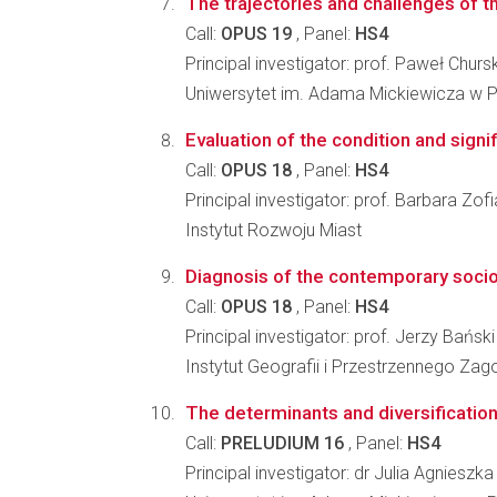
The trajectories and challenges of t
Call:
OPUS 19
, Panel:
HS4
Principal investigator: prof. Paweł Chursk
Uniwersytet im. Adama Mickiewicza w P
Evaluation of the condition and signi
Call:
OPUS 18
, Panel:
HS4
Principal investigator: prof. Barbara Zo
Instytut Rozwoju Miast
Diagnosis of the contemporary socio-e
Call:
OPUS 18
, Panel:
HS4
Principal investigator: prof. Jerzy Bański
Instytut Geografii i Przestrzennego Z
The determinants and diversificatio
Call:
PRELUDIUM 16
, Panel:
HS4
Principal investigator: dr Julia Agnies