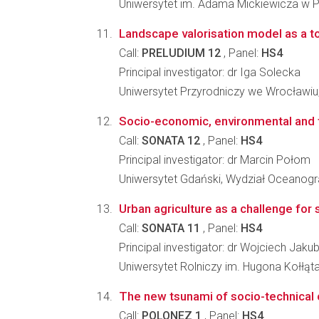
Uniwersytet im. Adama Mickiewicza w P
Landscape valorisation model as a t
Call:
PRELUDIUM 12
, Panel:
HS4
Principal investigator: dr Iga Solecka
Uniwersytet Przyrodniczy we Wrocławiu, 
Socio-economic, environmental and t
Call:
SONATA 12
, Panel:
HS4
Principal investigator: dr Marcin Połom
Uniwersytet Gdański, Wydział Oceanograf
Urban agriculture as a challenge for
Call:
SONATA 11
, Panel:
HS4
Principal investigator: dr Wojciech Jaku
Uniwersytet Rolniczy im. Hugona Kołłą
The new tsunami of socio-technical
Call:
POLONEZ 1
, Panel:
HS4