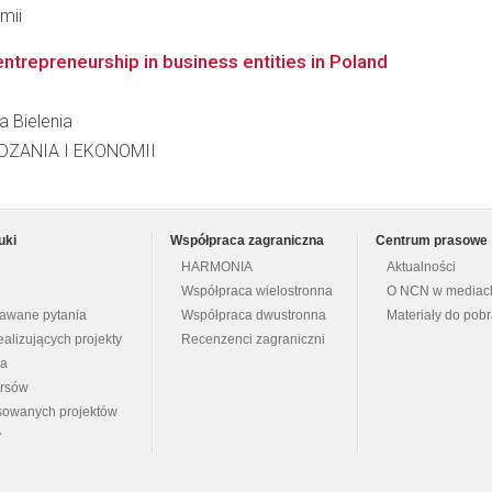
mii
ntrepreneurship in business entities in Poland
a Bielenia
ĄDZANIA I EKONOMII
uki
Współpraca zagraniczna
Centrum prasowe
HARMONIA
Aktualności
Współpraca wielostronna
O NCN w mediac
dawane pytania
Współpraca dwustronna
Materiały do pob
ealizujących projekty
Recenzenci zagraniczni
na
ursów
nsowanych projektów
y