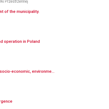
ki Przestrzennej
 of the municipality.
d operation in Poland
 socio-economic, environme...
ergence