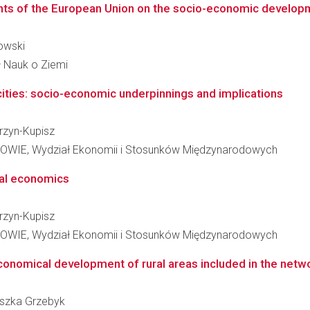
ents of the European Union on the socio-economic developm
kowski
ł Nauk o Ziemi
st cities: socio-economic underpinnings and implications
urzyn-Kupisz
E, Wydział Ekonomii i Stosunków Międzynarodowych
ral economics
urzyn-Kupisz
E, Wydział Ekonomii i Stosunków Międzynarodowych
economical development of rural areas included in the netwo
ieszka Grzebyk