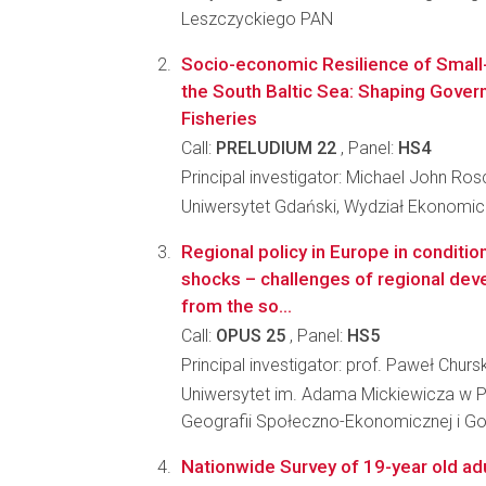
Leszczyckiego PAN
Socio-economic Resilience of Small
the South Baltic Sea: Shaping Gover
Fisheries
Call:
PRELUDIUM 22
, Panel:
HS4
Principal investigator: Michael John R
Uniwersytet Gdański, Wydział Ekonomi
Regional policy in Europe in conditi
shocks – challenges of regional dev
from the so...
Call:
OPUS 25
, Panel:
HS5
Principal investigator: prof. Paweł Chursk
Uniwersytet im. Adama Mickiewicza w P
Geografii Społeczno-Ekonomicznej i Go
Nationwide Survey of 19-year old adu