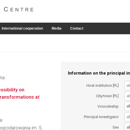
International cooperation
Media
Contact
Information on the principal in
ia :
Host institution [PL]
sibility on
City/town [PL]
ansformations at
al
Voivodeship
Principal investigator
ma
al
gospodarowania im. S.
Sex