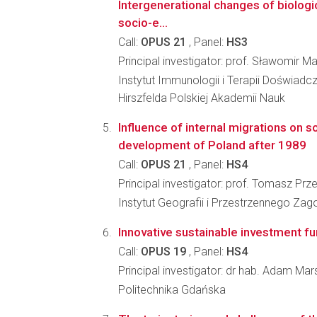
Intergenerational changes of biologica
socio-e...
Call:
OPUS 21
, Panel:
HS3
Principal investigator: prof. Sławomir M
Instytut Immunologii i Terapii Doświadcz
Hirszfelda Polskiej Akademii Nauk
Influence of internal migrations on 
development of Poland after 1989
Call:
OPUS 21
, Panel:
HS4
Principal investigator: prof. Tomasz Pr
Instytut Geografii i Przestrzennego Z
Innovative sustainable investment f
Call:
OPUS 19
, Panel:
HS4
Principal investigator: dr hab. Adam Mar
Politechnika Gdańska