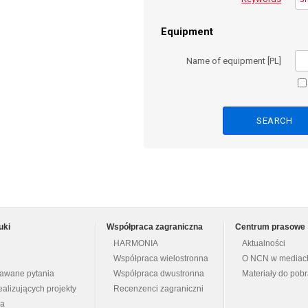
Equipment
Name of equipment [PL]
uki
Współpraca zagraniczna
Centrum prasowe
HARMONIA
Aktualności
Współpraca wielostronna
O NCN w mediac
dawane pytania
Współpraca dwustronna
Materiały do pob
ealizujących projekty
Recenzenci zagraniczni
na