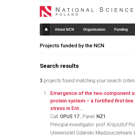
About NCN
Organisation
Funding
Projects funded by the NCN
Search results
3
projects found matching your search criteri
Emergence of the two-component sm
protein system – a fortified first lin
stress in Ent...
Call:
OPUS 17
, Panel:
NZ1
Principal investigator: prof. Krzysztof Pi
Uniwersytet Gdański, Międzyuczelniany 