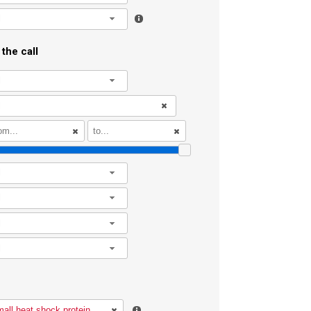
l
the call
l
l
l
l
l