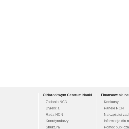
O Narodowym Centrum Nauki
Finansowanie na
Zadania NCN
Konkursy
Dyrekcja
Panele NCN
Rada NCN
Najczęściej za
Koordynatorzy
Informacje dla r
Struktura
Pomoc publicz