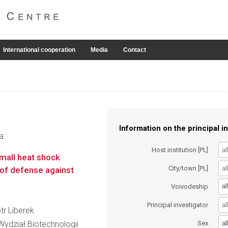
International cooperation
Media
Contact
Information on the principal in
a :
Host institution [PL]
all heat shock
City/town [PL]
e of defense against
al
Voivodeship
Principal investigator
otr Liberek
al
Wydział Biotechnologii
Sex