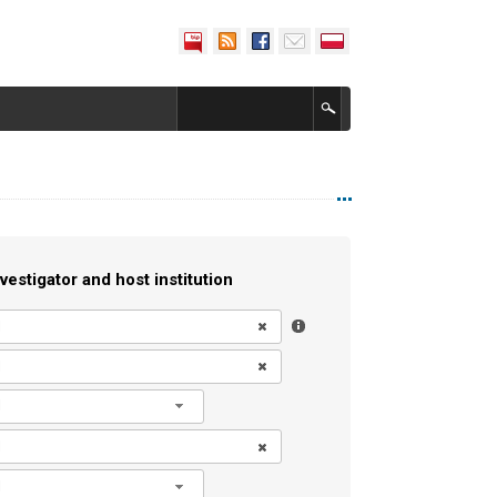
vestigator and host institution
l
l