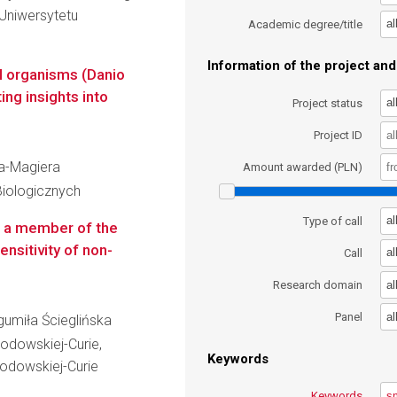
Uniwersytetu
al
Academic degree/title
Information of the project and 
l organisms (Danio
ing insights into
al
Project status
Project ID
ka-Magiera
Amount awarded (PLN)
Biologicznych
al
Type of call
, a member of the
nsitivity of non-
al
Call
al
Research domain
al
Panel
ogumiła Ścieglińska
łodowskiej-Curie,
Keywords
klodowskiej-Curie
Keywords