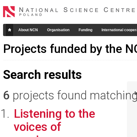
About NCN
Organisation
Funding
International cooper
Projects funded by the 
Search results
6
projects found matching 
I
Listening to the
voices of