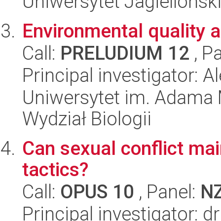
Uniwersytet Jagielloński
Environmental quality an
Call:
PRELUDIUM 12
, P
Principal investigator: 
Uniwersytet im. Adama 
Wydział Biologii
Can sexual conflict mai
tactics?
Call:
OPUS 10
, Panel:
N
Principal investigator: d