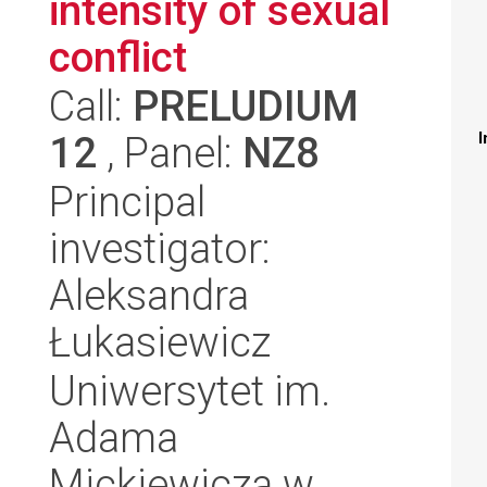
intensity of sexual
conflict
Call:
PRELUDIUM
12
, Panel:
NZ8
I
Principal
investigator:
Aleksandra
Łukasiewicz
Uniwersytet im.
Adama
Mickiewicza w