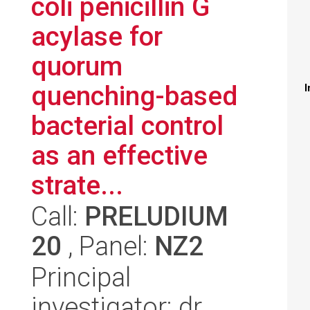
coli penicillin G
acylase for
quorum
quenching-based
I
bacterial control
as an effective
strate...
Call:
PRELUDIUM
20
, Panel:
NZ2
Principal
investigator: dr