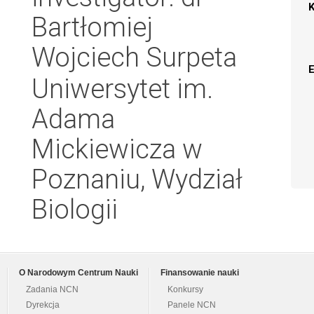
Bartłomiej
Wojciech Surpeta
Uniwersytet im.
Adama
Mickiewicza w
Poznaniu, Wydział
Biologii
O Narodowym Centrum Nauki
Finansowanie nauki
Zadania NCN
Konkursy
Dyrekcja
Panele NCN