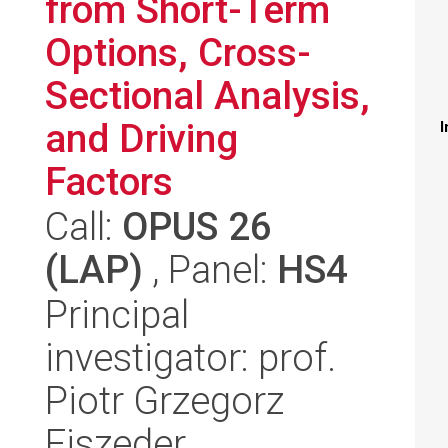
from Short-Term
Options, Cross-
Sectional Analysis,
and Driving
I
Factors
Call:
OPUS 26
(LAP)
, Panel:
HS4
Principal
investigator: prof.
Piotr Grzegorz
Fiszeder