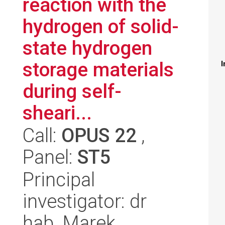
reaction with the
hydrogen of solid-
state hydrogen
storage materials
I
during self-
sheari...
Call:
OPUS 22
,
Panel:
ST5
Principal
investigator: dr
hab. Marek