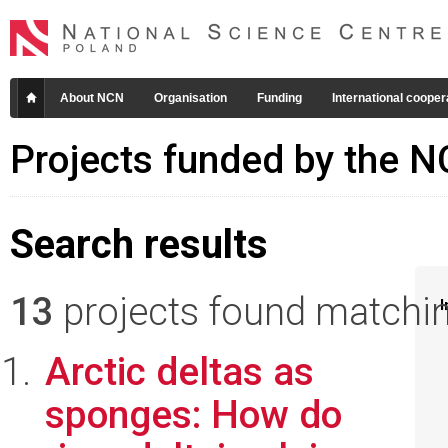
About NCN
Organisation
Funding
International cooper
Projects funded by the 
Search results
13
projects found matching
I
Arctic deltas as
sponges: How do