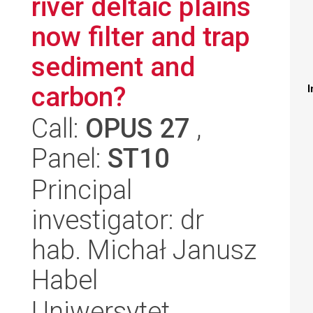
river deltaic plains
now filter and trap
sediment and
carbon?
I
Call:
OPUS 27
,
Panel:
ST10
Principal
investigator: dr
hab. Michał Janusz
Habel
Uniwersytet