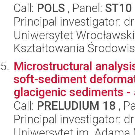
Call:
POLS
, Panel:
ST10
Principal investigator: 
Uniwersytet Wrocławski,
Kształtowania Środowi
Microstructural analys
soft-sediment deformat
glacigenic sediments - a
Call:
PRELUDIUM 18
, P
Principal investigator: 
Uniwersytet im. Adama 