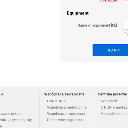
Equipment
Name of equipment [PL]
uki
Współpraca zagraniczna
Centrum prasowe
HARMONIA
Aktualności
Współpraca wielostronna
O NCN w mediac
dawane pytania
Współpraca dwustronna
Materiały do pob
ealizujących projekty
Recenzenci zagraniczni
na