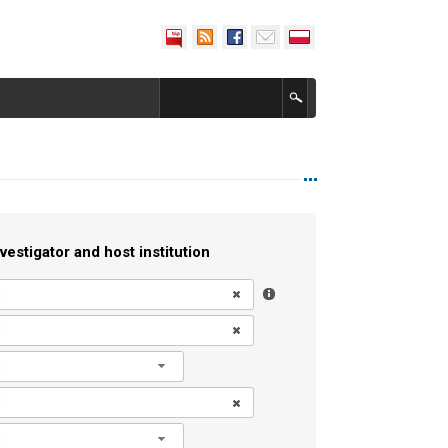
vestigator and host institution
l
l