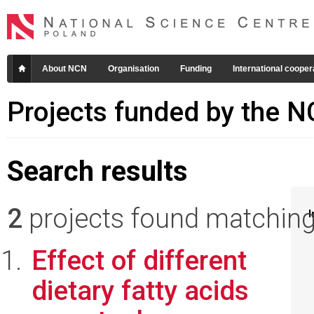
About NCN
Organisation
Funding
International cooper
Projects funded by the 
Search results
2
projects found matching 
I
Effect of different
dietary fatty acids