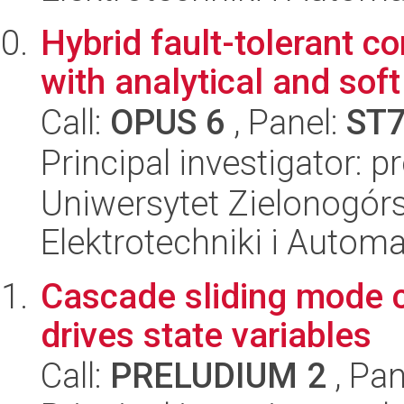
Hybrid fault-tolerant co
with analytical and so
Call:
OPUS 6
, Panel:
ST
Principal investigator: p
Uniwersytet Zielonogórsk
Elektrotechniki i Automa
Cascade sliding mode c
drives state variables
Call:
PRELUDIUM 2
, Pan