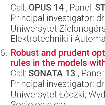
Call:
OPUS 14
, Panel:
S
Principal investigator: 
Uniwersytet Zielonogórsk
Elektrotechniki i Automa
Robust and prudent op
rules in the models wit
Call:
SONATA 13
, Panel
Principal investigator: 
Uniwersytet Łódzki, Wy
Socjologiczny