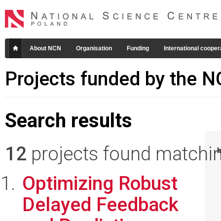
About NCN
Organisation
Funding
International cooper
Projects funded by the 
Search results
12
projects found matching
I
Optimizing Robust
Delayed Feedback