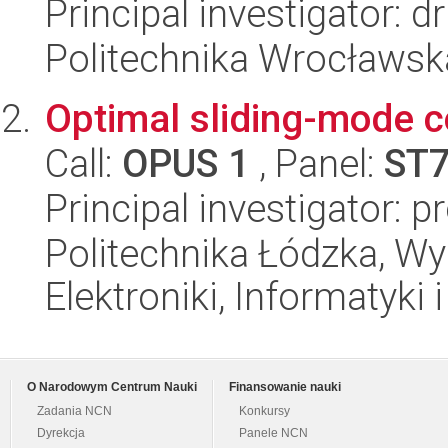
Principal investigator: 
Politechnika Wrocławska
Optimal sliding-mode c
Call:
OPUS 1
, Panel:
ST
Principal investigator: 
Politechnika Łódzka, Wyd
Elektroniki, Informatyki
O Narodowym Centrum Nauki
Finansowanie nauki
Zadania NCN
Konkursy
Dyrekcja
Panele NCN