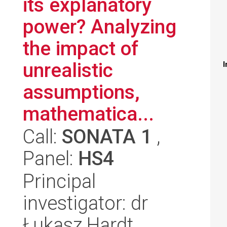
its explanatory
power? Analyzing
the impact of
unrealistic
I
assumptions,
mathematica...
Call:
SONATA 1
,
Panel:
HS4
Principal
investigator: dr
Łukasz Hardt