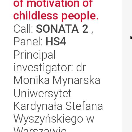
of motivation of
childless people.
Call:
SONATA 2
,
Panel:
HS4
I
Principal
investigator: dr
Monika Mynarska
Uniwersytet
Kardynała Stefana
Wyszyńskiego w
Warszawie