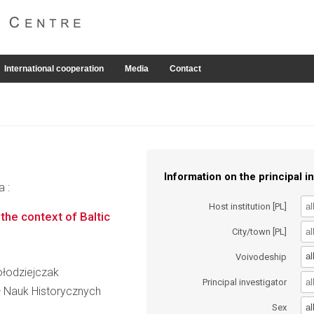
International cooperation
Media
Contact
Information on the principal in
a :
Host institution [PL]
the context of Baltic
City/town [PL]
al
Voivodeship
Kołodziejczak
Principal investigator
ł Nauk Historycznych
al
Sex