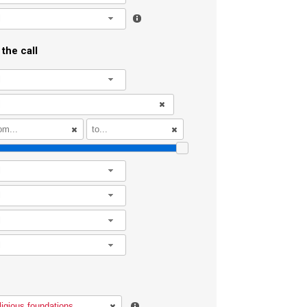
l
the call
l
l
l
l
l