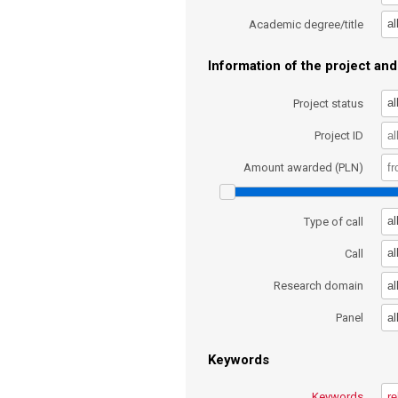
al
Academic degree/title
Information of the project and 
al
Project status
Project ID
Amount awarded (PLN)
al
Type of call
al
Call
al
Research domain
al
Panel
Keywords
Keywords