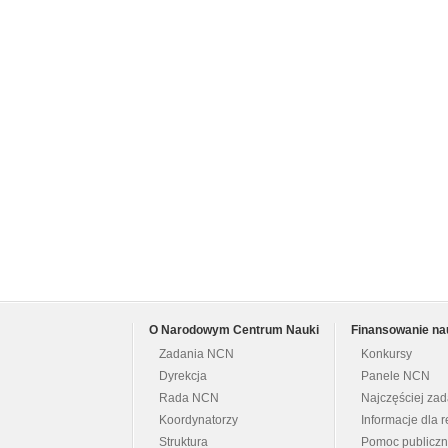
O Narodowym Centrum Nauki
Finansowanie na
Zadania NCN
Konkursy
Dyrekcja
Panele NCN
Rada NCN
Najczęściej za
Koordynatorzy
Informacje dla r
Struktura
Pomoc publicz