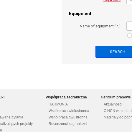
Equipment
Name of equipment [PL]
uki
Współpraca zagraniczna
Centrum prasowe
HARMONIA
Aktualności
Współpraca wielostronna
O NCN w mediac
dawane pytania
Współpraca dwustronna
Materiały do pob
ealizujących projekty
Recenzenci zagraniczni
na