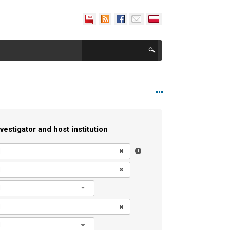
vestigator and host institution
l
l