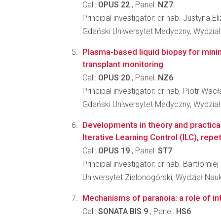
Call:
OPUS 22
, Panel:
NZ7
Principal investigator: dr hab. Justyna E
Gdański Uniwersytet Medyczny, Wydział
Plasma-based liquid biopsy for minim
transplant monitoring
Call:
OPUS 20
, Panel:
NZ6
Principal investigator: dr hab. Piotr Wac
Gdański Uniwersytet Medyczny, Wydział
Developments in theory and practical
Iterative Learning Control (ILC), repe
Call:
OPUS 19
, Panel:
ST7
Principal investigator: dr hab. Bartłomiej
Uniwersytet Zielonogórski, Wydział Nau
Mechanisms of paranoia: a role of int
Call:
SONATA BIS 9
, Panel:
HS6