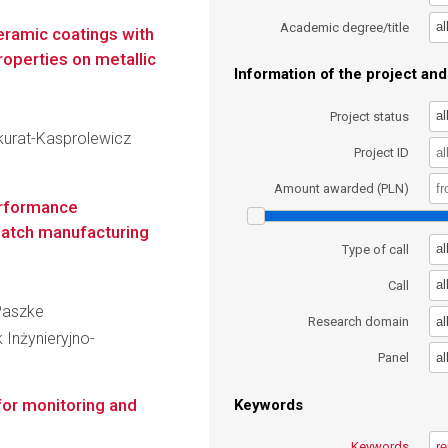
al
Academic degree/title
eramic coatings with
operties on metallic
Information of the project and 
al
Project status
akurat-Kasprolewicz
Project ID
Amount awarded (PLN)
erformance
batch manufacturing
al
Type of call
al
Call
 Paszke
al
Research domain
 Inżynieryjno-
al
Panel
for monitoring and
Keywords
Keywords