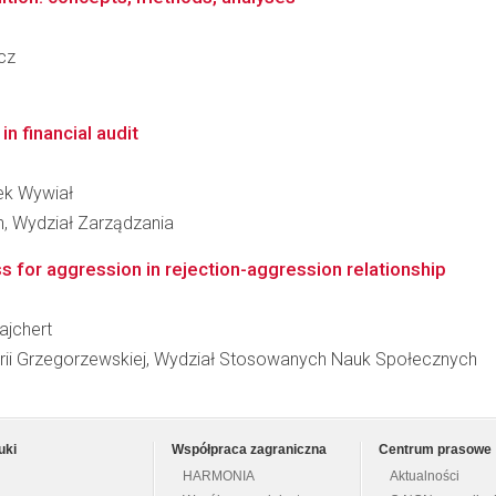
ycz
n financial audit
zek Wywiał
, Wydział Zarządzania
ss for aggression in rejection-aggression relationship
ajchert
rii Grzegorzewskiej, Wydział Stosowanych Nauk Społecznych
uki
Współpraca zagraniczna
Centrum prasowe
HARMONIA
Aktualności