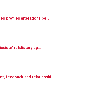
s profiles alterations be...
sists' retaliatory ag...
t, feedback and relationshi...