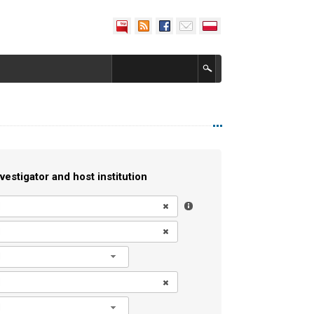
vestigator and host institution
l
l