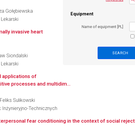
liza Gołębiewska
Equipment
 Lekarski
Name of equipment [PL]
ally invasive heart
ław Siondalski
 Lekarski
 applications of
titive processes and multidim...
 Feliks Sulikowski
k Inżynieryjno-Technicznych
erpersonal fear conditioning in the context of social reject