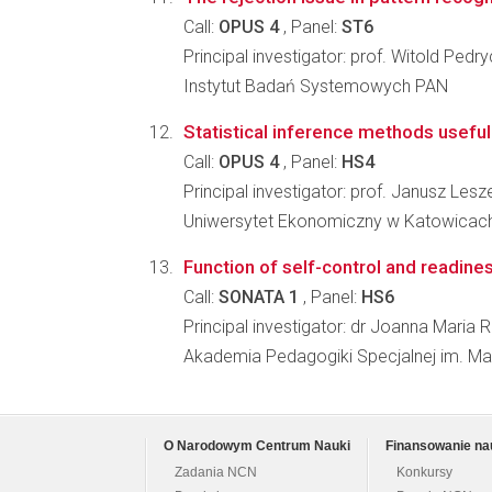
Call:
OPUS 4
, Panel:
ST6
Principal investigator: prof. Witold Pedr
Instytut Badań Systemowych PAN
Statistical inference methods useful i
Call:
OPUS 4
, Panel:
HS4
Principal investigator: prof. Janusz Les
Uniwersytet Ekonomiczny w Katowicach
Function of self-control and readine
Call:
SONATA 1
, Panel:
HS6
Principal investigator: dr Joanna Maria R
Akademia Pedagogiki Specjalnej im. Ma
O Narodowym Centrum Nauki
Finansowanie na
Zadania NCN
Konkursy