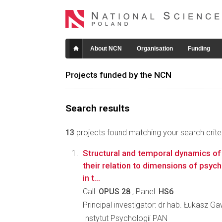
About NCN
Organisation
Funding
Projects funded by the NCN
Search results
13
projects found matching your search criter
Structural and temporal dynamics of
their relation to dimensions of psyc
in t...
Call:
OPUS 28
, Panel:
HS6
Principal investigator: dr hab. Łukasz G
Instytut Psychologii PAN