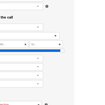
l
the call
l
l
l
l
l