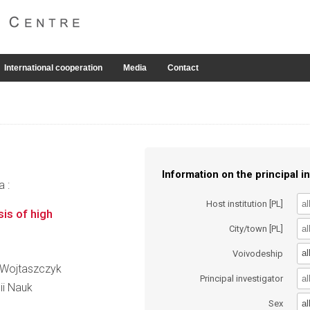
International cooperation
Media
Contact
Information on the principal in
a :
Host institution [PL]
is of high
City/town [PL]
al
Voivodeship
w Wojtaszczyk
Principal investigator
ii Nauk
al
Sex