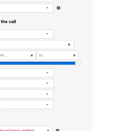
l
the call
l
l
l
l
l