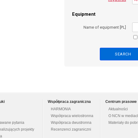
Equipment
Name of equipment [PL]
uki
Współpraca zagraniczna
Centrum prasowe
HARMONIA
Aktualności
Współpraca wielostronna
O NCN w mediac
dawane pytania
Współpraca dwustronna
Materiały do pob
ealizujących projekty
Recenzenci zagraniczni
na