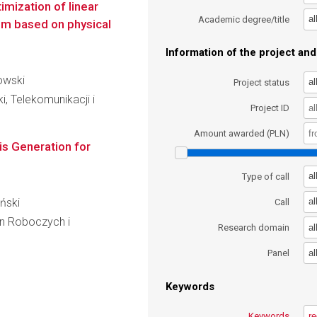
imization of linear
al
Academic degree/title
em based on physical
Information of the project and 
zowski
al
Project status
i, Telekomunikacji i
Project ID
Amount awarded (PLN)
s Generation for
al
Type of call
yński
al
Call
yn Roboczych i
al
Research domain
al
Panel
Keywords
Keywords