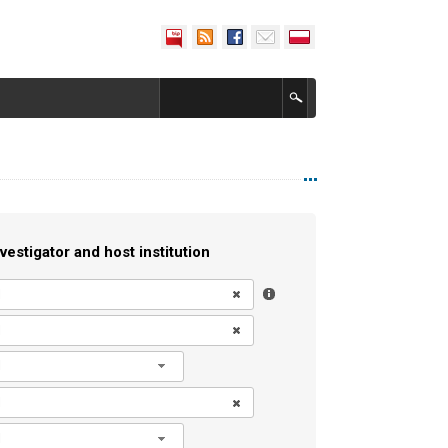
vestigator and host institution
l
l