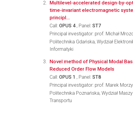
Multilevel-accelerated design-by-opt
time-invariant electromagnetic syst
principl...
Call:
OPUS 4
, Panel:
ST7
Principal investigator: prof. Michał Mro
Politechnika Gdańska, Wydział Elektronik
Informatyki
Novel method of Physical Modal Basi
Reduced Order Flow Models
Call:
OPUS 1
, Panel:
ST8
Principal investigator: prof. Marek Morz
Politechnika Poznańska, Wydział Masz
Transportu