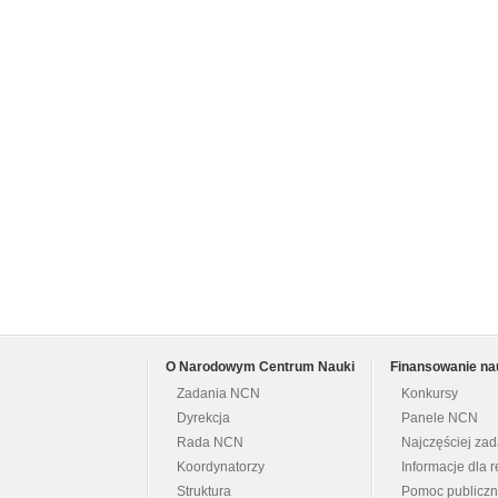
O Narodowym Centrum Nauki
Finansowanie na
Zadania NCN
Konkursy
Dyrekcja
Panele NCN
Rada NCN
Najczęściej za
Koordynatorzy
Informacje dla r
Struktura
Pomoc publicz