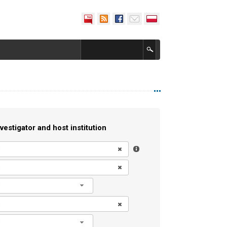
vestigator and host institution
l
l