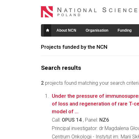
About NCN
Organisation
Funding
Projects funded by the NCN
Search results
2
projects found matching your search criteri
Under the pressure of immunosupre
of loss and regeneration of rare T-ce
model of ...
Call:
OPUS 14
, Panel:
NZ6
Principal investigator: dr Magdalena Gł
Centrum Onkologii - Instytut im. Marii Sk