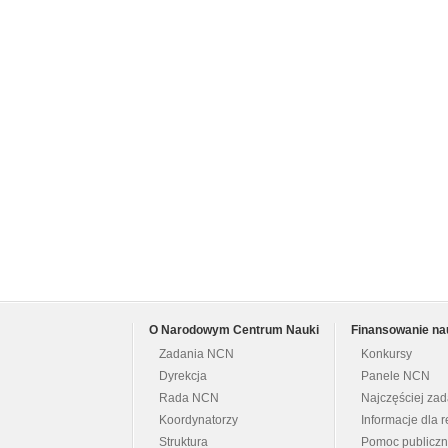
O Narodowym Centrum Nauki
Finansowanie na
Zadania NCN
Konkursy
Dyrekcja
Panele NCN
Rada NCN
Najczęściej za
Koordynatorzy
Informacje dla r
Struktura
Pomoc publicz