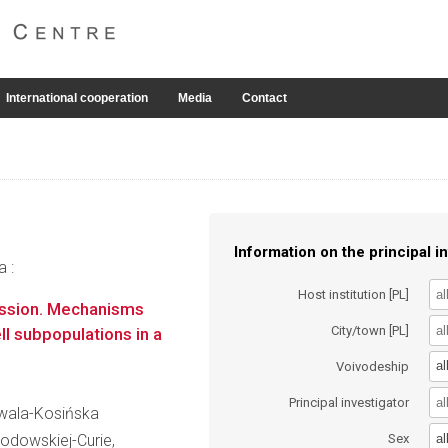
International cooperation
Media
Contact
Information on the principal in
a :
Host institution [PL]
ssion. Mechanisms
City/town [PL]
ll subpopulations in a
al
Voivodeship
Principal investigator
owala-Kosińska
al
łodowskiej-Curie,
Sex