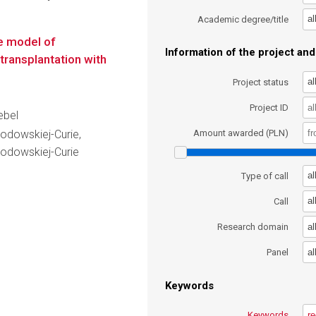
al
Academic degree/title
e model of
Information of the project and 
transplantation with
al
Project status
Project ID
ebel
łodowskiej-Curie,
Amount awarded (PLN)
kłodowskiej-Curie
al
Type of call
al
Call
al
Research domain
al
Panel
Keywords
Keywords