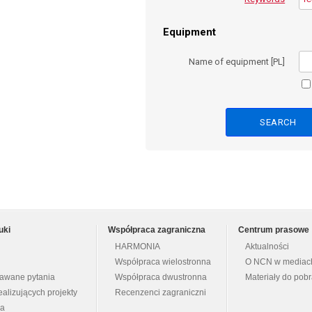
Equipment
Name of equipment [PL]
uki
Współpraca zagraniczna
Centrum prasowe
HARMONIA
Aktualności
Współpraca wielostronna
O NCN w mediac
dawane pytania
Współpraca dwustronna
Materiały do pob
ealizujących projekty
Recenzenci zagraniczni
na