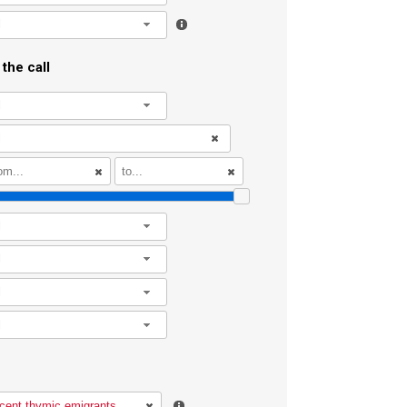
l
the call
l
l
l
l
l