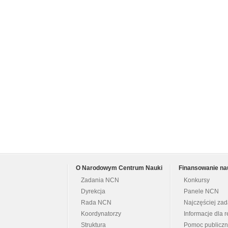
O Narodowym Centrum Nauki
Finansowanie na
Zadania NCN
Konkursy
Dyrekcja
Panele NCN
Rada NCN
Najczęściej za
Koordynatorzy
Informacje dla r
Struktura
Pomoc publicz