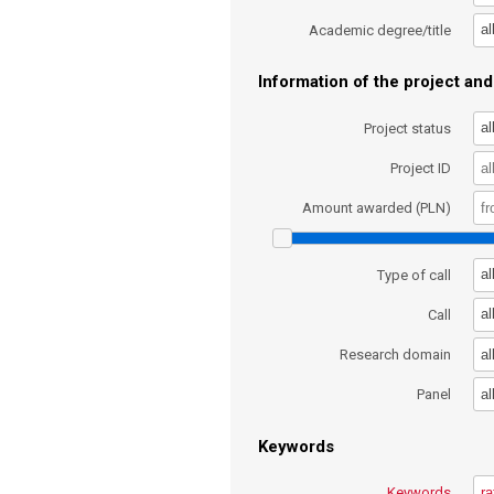
al
Academic degree/title
Information of the project and 
al
Project status
Project ID
Amount awarded (PLN)
al
Type of call
al
Call
al
Research domain
al
Panel
Keywords
Keywords