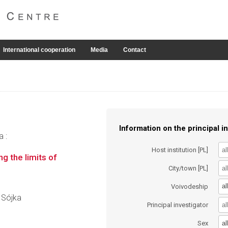
International cooperation
Media
Contact
Information on the principal in
a :
Host institution [PL]
 the limits of
City/town [PL]
al
Voivodeship
a Sójka
Principal investigator
al
Sex