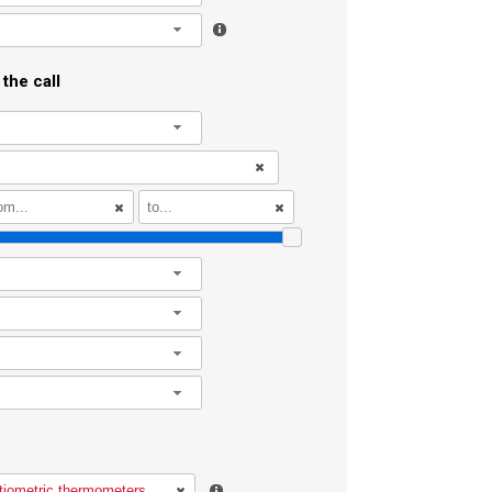
l
the call
l
l
l
l
l