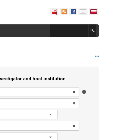
vestigator and host institution
l
l