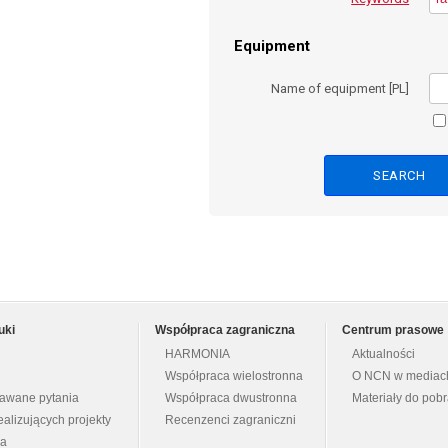
Equipment
Name of equipment [PL]
uki
Współpraca zagraniczna
Centrum prasowe
HARMONIA
Aktualności
Współpraca wielostronna
O NCN w mediac
dawane pytania
Współpraca dwustronna
Materiały do pob
ealizujących projekty
Recenzenci zagraniczni
na