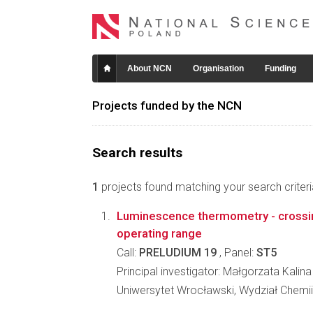
About NCN
Organisation
Funding
Projects funded by the NCN
Search results
1
projects found matching your search criteri
Luminescence thermometry - crossing
operating range
Call:
PRELUDIUM 19
, Panel:
ST5
Principal investigator: Małgorzata Kalin
Uniwersytet Wrocławski, Wydział Chemii