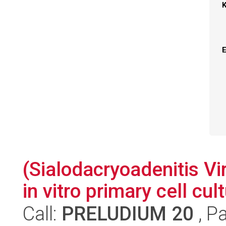
(Sialodacryoadenitis Vi
in vitro primary cell cul
Call:
PRELUDIUM 20
, P