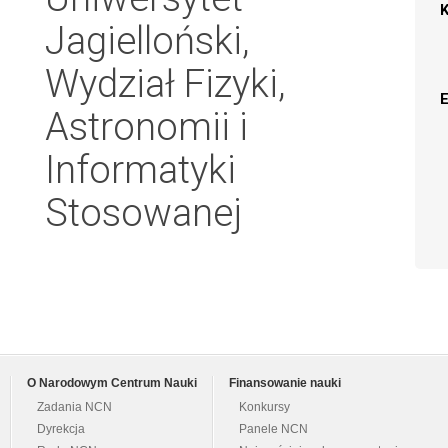
Jagielloński,
Wydział Fizyki,
Astronomii i
Informatyki
Stosowanej
O Narodowym Centrum Nauki
Finansowanie nauki
Zadania NCN
Konkursy
Dyrekcja
Panele NCN