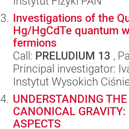
Instytut Fizyki PAN
Investigations of the Q
Hg/HgCdTe quantum wel
fermions
Call:
PRELUDIUM 13
, P
Principal investigator: I
Instytut Wysokich Ciśni
UNDERSTANDING THE 
CANONICAL GRAVITY:
ASPECTS