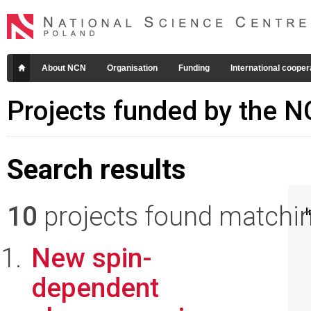
About NCN
Organisation
Funding
International cooper
Projects funded by the 
Search results
10
projects found matching
I
New spin-
dependent