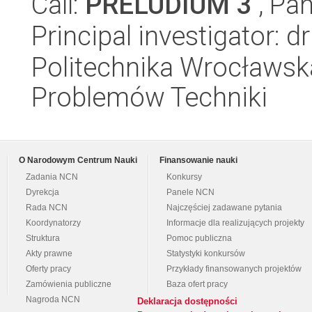
Call:
PRELUDIUM 3
, Pan
Principal investigator: 
Politechnika Wrocławs
Problemów Techniki
O Narodowym Centrum Nauki
Finansowanie nauki
Zadania NCN
Konkursy
Dyrekcja
Panele NCN
Rada NCN
Najczęściej zadawane pytania
Koordynatorzy
Informacje dla realizujących projekty
Struktura
Pomoc publiczna
Akty prawne
Statystyki konkursów
Oferty pracy
Przykłady finansowanych projektów
Zamówienia publiczne
Baza ofert pracy
Nagroda NCN
Deklaracja dostępności