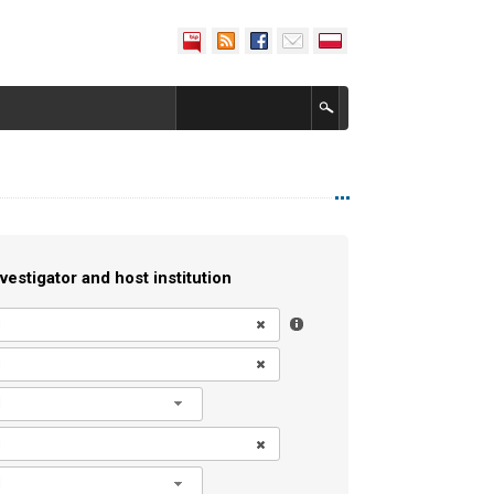
vestigator and host institution
l
l