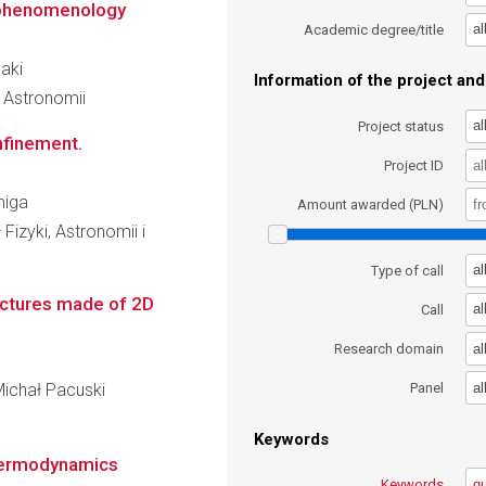
 phenomenology
al
Academic degree/title
saki
Information of the project and 
i Astronomii
al
Project status
nfinement.
Project ID
miga
Amount awarded (PLN)
Fizyki, Astronomii i
al
Type of call
uctures made of 2D
al
Call
al
Research domain
al
 Michał Pacuski
Panel
Keywords
hermodynamics
Keywords