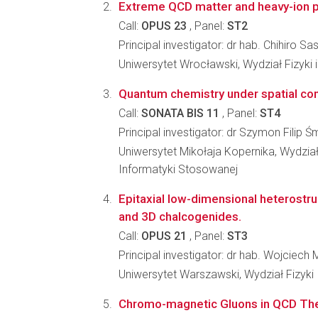
Extreme QCD matter and heavy-ion
Call:
OPUS 23
, Panel:
ST2
Principal investigator: dr hab. Chihiro Sa
Uniwersytet Wrocławski, Wydział Fizyki 
Quantum chemistry under spatial co
Call:
SONATA BIS 11
, Panel:
ST4
Principal investigator: dr Szymon Filip Ś
Uniwersytet Mikołaja Kopernika, Wydział 
Informatyki Stosowanej
Epitaxial low-dimensional heterostr
and 3D chalcogenides.
Call:
OPUS 21
, Panel:
ST3
Principal investigator: dr hab. Wojciech
Uniwersytet Warszawski, Wydział Fizyki
Chromo-magnetic Gluons in QCD T