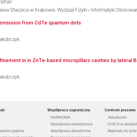
zafran
awa Staszica w Krakowie, Wydział Fizyki i Informatyki Stosowa
n emission from CdTe quantum dots
Jakubczyk
nement in in ZnTe-based micropillars cavities by lateral B
Jakubczyk
uki
Współpraca zagraniczna
Centrum prasowe
HARMONIA
Aktualności
Współpraca wielostronna
O NCN w mediac
dawane pytania
Współpraca dwustronna
Materiały do pob