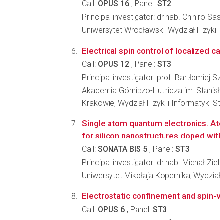
Call:
OPUS 16
, Panel:
ST2
Principal investigator: dr hab. Chihiro Sa
Uniwersytet Wrocławski, Wydział Fizyki 
Electrical spin control of localized ca
Call:
OPUS 12
, Panel:
ST3
Principal investigator: prof. Bartłomiej S
Akademia Górniczo-Hutnicza im. Stanis
Krakowie, Wydział Fizyki i Informatyki 
Single atom quantum electronics. At
for silicon nanostructures doped wi
Call:
SONATA BIS 5
, Panel:
ST3
Principal investigator: dr hab. Michał Ziel
Uniwersytet Mikołaja Kopernika, Wydział
Electrostatic confinement and spin-v
Call:
OPUS 6
, Panel:
ST3