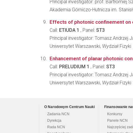
Principal investigator: prof. Bartłomiej S
Akademia Górniczo-Hutnicza im. Stanisł
Effects of photonic confinement o
Call:
ETIUDA 1
, Panel:
ST3
Principal investigator: Tomasz Andrzej 
Uniwersytet Warszawski, Wydział Fizyki
Enhancement of planar photonic confi
Call:
PRELUDIUM 1
, Panel:
ST3
Principal investigator: Tomasz Andrzej 
Uniwersytet Warszawski, Wydział Fizyki
O Narodowym Centrum Nauki
Finansowanie na
Zadania NCN
Konkursy
Dyrekcja
Panele NCN
Rada NCN
Najczęściej za