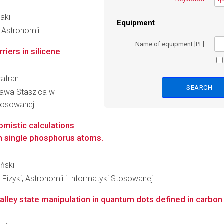
saki
Equipment
i Astronomii
Name of equipment [PL]
rriers in silicene
zafran
ława Staszica w
Stosowanej
omistic calculations
th single phosphorus atoms.
iński
 Fizyki, Astronomii i Informatyki Stosowanej
alley state manipulation in quantum dots defined in carbon 