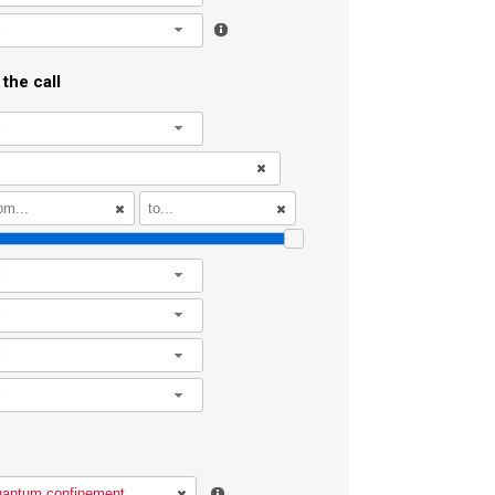
l
the call
l
l
l
l
l