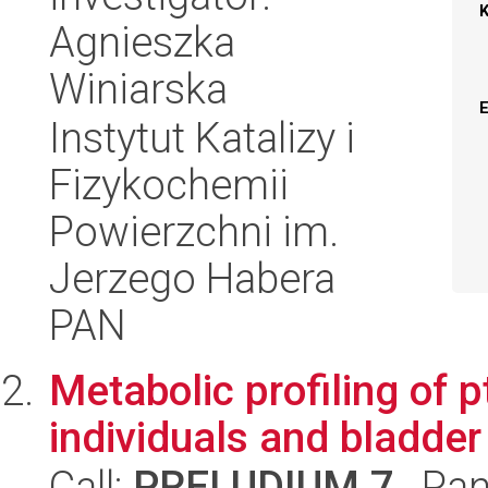
Agnieszka
Winiarska
Instytut Katalizy i
Fizykochemii
Powierzchni im.
Jerzego Habera
PAN
Metabolic profiling of 
individuals and bladder
Call:
PRELUDIUM 7
, Pan