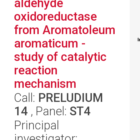
aldehyde
oxidoreductase
from Aromatoleum
aromaticum -
I
study of catalytic
reaction
mechanism
Call:
PRELUDIUM
14
, Panel:
ST4
Principal
investigator: