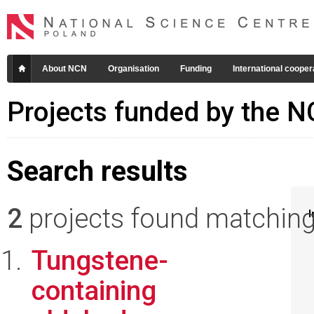
About NCN
Organisation
Funding
International cooper
Projects funded by the 
Search results
2
projects found matching 
I
Tungstene-
containing