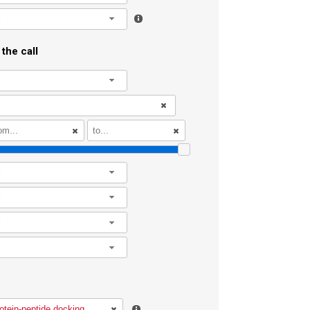
l
the call
l
l
l
l
l