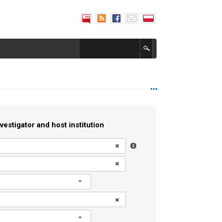
vestigator and host institution
l
l