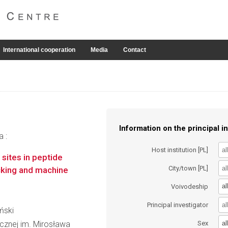
International cooperation
Media
Contact
Information on the principal in
a :
Host institution [PL]
 sites in peptide
City/town [PL]
cking and machine
al
Voivodeship
Principal investigator
iński
al
icznej im. Mirosława
Sex