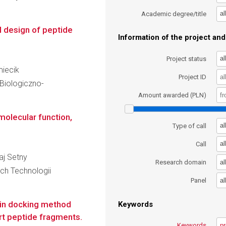
al
Academic degree/title
l design of peptide
Information of the project and 
al
Project status
miecik
Project ID
Biologiczno-
Amount awarded (PLN)
molecular function,
al
Type of call
al
Call
łaj Setny
al
Research domain
ch Technologii
al
Panel
ein docking method
Keywords
rt peptide fragments.
Keywords