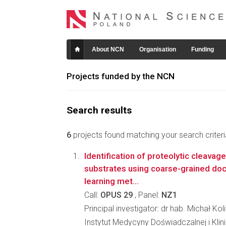
About NCN
Organisation
Funding
Projects funded by the NCN
Search results
6
projects found matching your search criteri
Identification of proteolytic cleavage
substrates using coarse-grained do
learning met...
Call:
OPUS 29
, Panel:
NZ1
Principal investigator: dr hab. Michał Kol
Instytut Medycyny Doświadczalnej i Klin