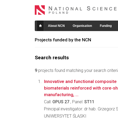
About NCN
Organisation
Funding
Projects funded by the NCN
Search results
9
projects found matching your search criteri
Innovative and functional composite
biomaterials reinforced with core-she
manufacturing, ...
Call:
OPUS 27
, Panel:
ST11
Principal investigator: dr hab. Grzegorz
UNIWERSYTET ŚLĄSKI