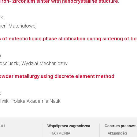
iron- zirconium sinter with nanocrystalline stucture.
yk
erii Materiałowej
f eutectic liquid phase slidification during sintering of b
ń
ościuszki, Wydział Mechaniczny
owder metallurgy using discrete element method
z
hniki Polska Akademia Nauk
uki
Współpraca zagraniczna
Centrum prasowe
HARMONIA
Aktualności