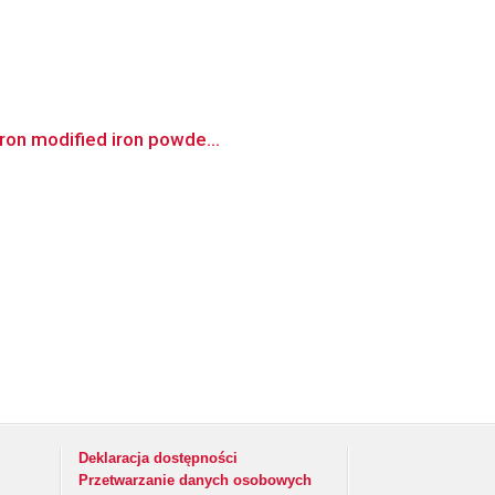
oron modified iron powde...
Deklaracja dostępności
Przetwarzanie danych osobowych