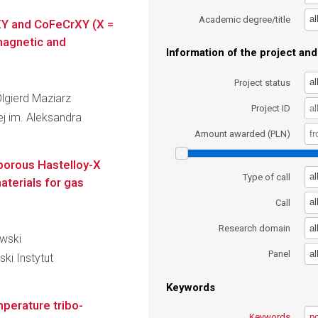
al
Academic degree/title
XY and CoFeCrXY (X =
 magnetic and
Information of the project and 
al
Project status
Olgierd Maziarz
Project ID
wej im. Aleksandra
Amount awarded (PLN)
porous Hastelloy-X
al
Type of call
aterials for gas
al
Call
al
Research domain
owski
al
Panel
i Instytut
Keywords
mperature tribo-
Keywords