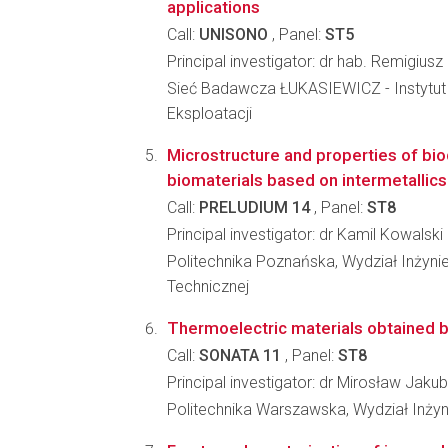
applications
Call:
UNISONO
, Panel:
ST5
Principal investigator: dr hab. Remigius
Sieć Badawcza ŁUKASIEWICZ - Instytut 
Eksploatacji
Microstructure and properties of bi
biomaterials based on intermetallics
Call:
PRELUDIUM 14
, Panel:
ST8
Principal investigator: dr Kamil Kowalski
Politechnika Poznańska, Wydział Inżynier
Technicznej
Thermoelectric materials obtained 
Call:
SONATA 11
, Panel:
ST8
Principal investigator: dr Mirosław Jaku
Politechnika Warszawska, Wydział Inżyni