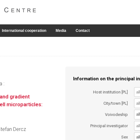
International cooperation
Media
Contact
Information on the principal in
a :
Host institution [PL]
 and gradient
City/town [PL]
ll microparticles:
al
Voivodeship
Principal investigator
 Stefan Dercz
al
Sex