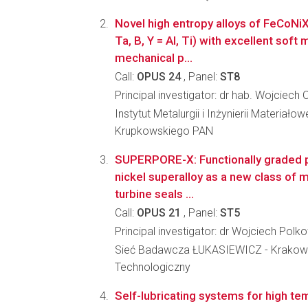
Novel high entropy alloys of FeCoNi
Ta, B, Y = Al, Ti) with excellent soft
mechanical p...
Call:
OPUS 24
, Panel:
ST8
Principal investigator: dr hab. Wojciech 
Instytut Metalurgii i Inżynierii Materiało
Krupkowskiego PAN
SUPERPORE-X: Functionally graded 
nickel superalloy as a new class of m
turbine seals ...
Call:
OPUS 21
, Panel:
ST5
Principal investigator: dr Wojciech Polk
Sieć Badawcza ŁUKASIEWICZ - Krakowsk
Technologiczny
Self-lubricating systems for high te