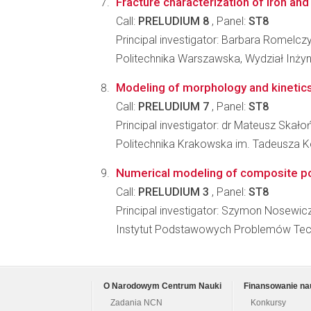
Fracture characterization of iron and 
Call:
PRELUDIUM 8
, Panel:
ST8
Principal investigator: Barbara Romelcz
Politechnika Warszawska, Wydział Inżyni
Modeling of morphology and kinetics o
Call:
PRELUDIUM 7
, Panel:
ST8
Principal investigator: dr Mateusz Skało
Politechnika Krakowska im. Tadeusza K
Numerical modeling of composite p
Call:
PRELUDIUM 3
, Panel:
ST8
Principal investigator: Szymon Nosewic
Instytut Podstawowych Problemów Tec
O Narodowym Centrum Nauki
Finansowanie na
Zadania NCN
Konkursy