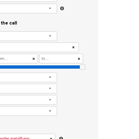
l
the call
l
l
l
l
l