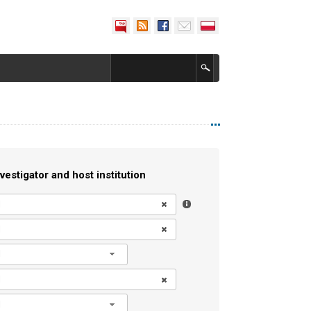
vestigator and host institution
l
l