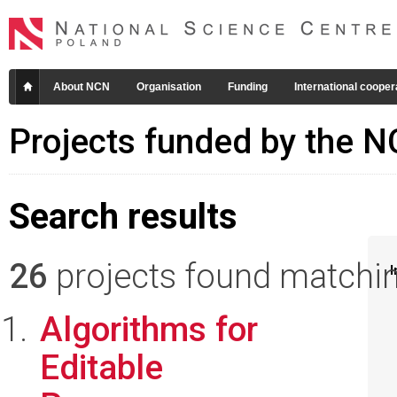
About NCN
Organisation
Funding
International cooper
Projects funded by the 
Search results
26
projects found matching
I
Algorithms for
Editable