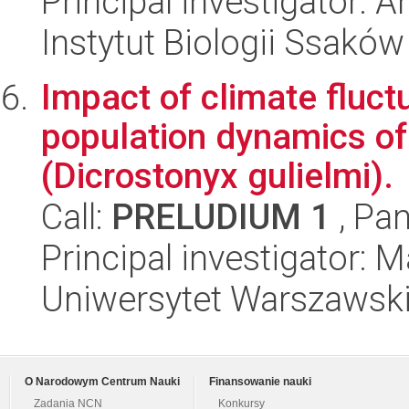
Principal investigator:
Instytut Biologii Ssakó
Impact of climate fluct
population dynamics of
(Dicrostonyx gulielmi).
Call:
PRELUDIUM 1
, Pan
Principal investigator: 
Uniwersytet Warszawsk
O Narodowym Centrum Nauki
Finansowanie nauki
Zadania NCN
Konkursy