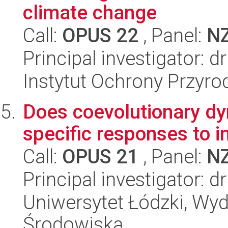
climate change
Call:
OPUS 22
, Panel:
N
Principal investigator: 
Instytut Ochrony Przyr
Does coevolutionary dy
specific responses to i
Call:
OPUS 21
, Panel:
N
Principal investigator: d
Uniwersytet Łódzki, Wydz
Środowiska