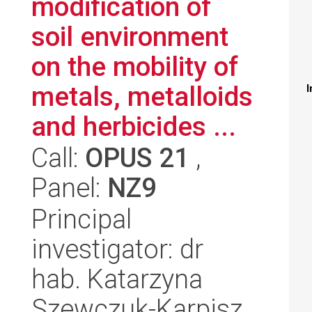
modification of
soil environment
on the mobility of
metals, metalloids
I
and herbicides ...
Call:
OPUS 21
,
Panel:
NZ9
Principal
investigator: dr
hab. Katarzyna
Szewczuk-Karpisz