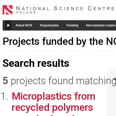
About NCN
Organisation
Funding
International cooper
Projects funded by the 
Search results
5
projects found matching 
I
Microplastics from
recycled polymers