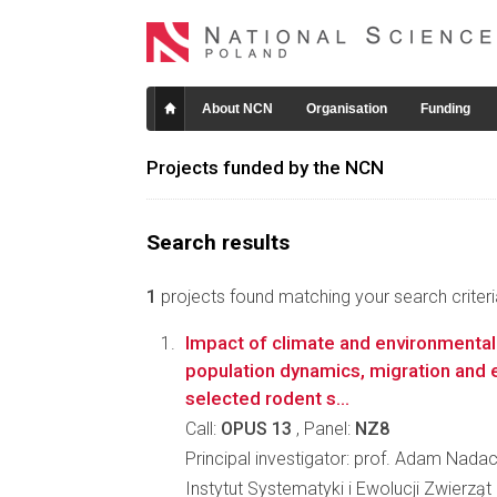
About NCN
Organisation
Funding
Projects funded by the NCN
Search results
1
projects found matching your search criteri
Impact of climate and environmenta
population dynamics, migration and e
selected rodent s...
Call:
OPUS 13
, Panel:
NZ8
Principal investigator: prof. Adam Nada
Instytut Systematyki i Ewolucji Zwierzą