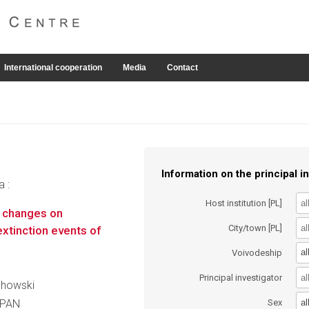
International cooperation
Media
Contact
Information on the principal in
a :
Host institution [PL]
l changes on
City/town [PL]
xtinction events of
al
Voivodeship
Principal investigator
chowski
al
t PAN
Sex