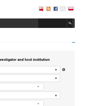
vestigator and host institution
l
l