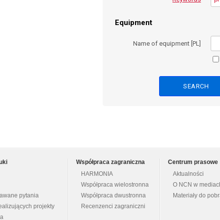
Equipment
Name of equipment [PL]
uki
Współpraca zagraniczna
Centrum prasowe
HARMONIA
Aktualności
Współpraca wielostronna
O NCN w mediac
dawane pytania
Współpraca dwustronna
Materiały do pob
ealizujących projekty
Recenzenci zagraniczni
na