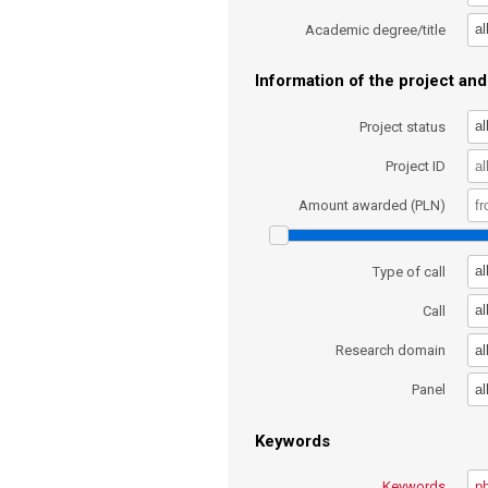
al
Academic degree/title
Information of the project and 
al
Project status
Project ID
Amount awarded (PLN)
al
Type of call
al
Call
al
Research domain
al
Panel
Keywords
Keywords