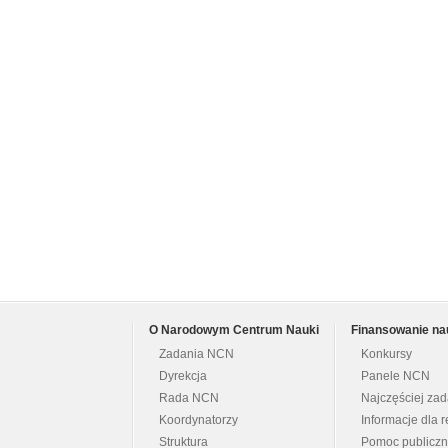
O Narodowym Centrum Nauki
Finansowanie na
Zadania NCN
Konkursy
Dyrekcja
Panele NCN
Rada NCN
Najczęściej za
Koordynatorzy
Informacje dla r
Struktura
Pomoc publicz