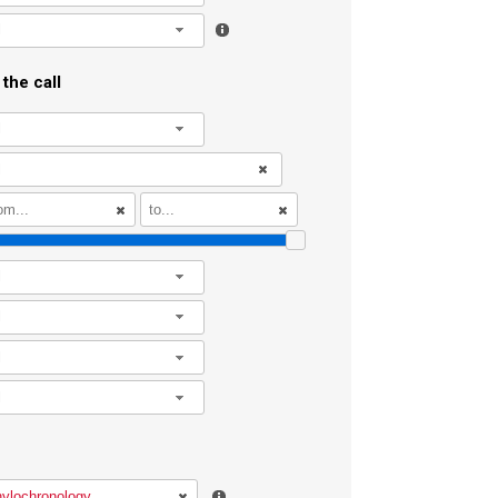
l
the call
l
l
l
l
l