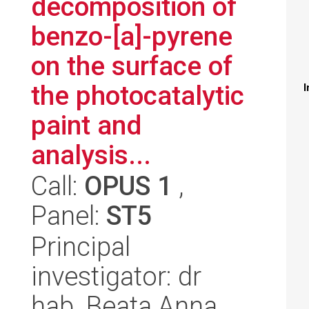
decomposition of
benzo-[a]-pyrene
on the surface of
the photocatalytic
I
paint and
analysis...
Call:
OPUS 1
,
Panel:
ST5
Principal
investigator: dr
hab. Beata Anna