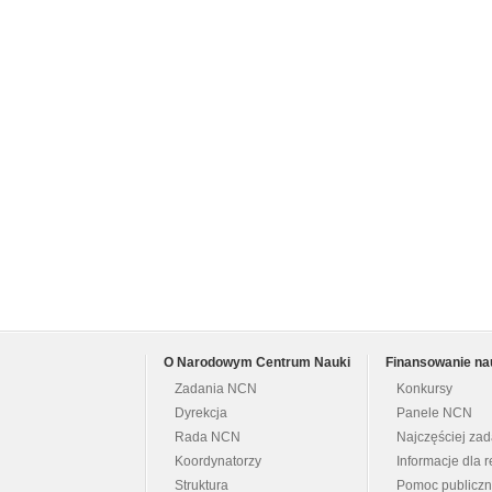
O Narodowym Centrum Nauki
Finansowanie na
Zadania NCN
Konkursy
Dyrekcja
Panele NCN
Rada NCN
Najczęściej za
Koordynatorzy
Informacje dla r
Struktura
Pomoc publicz