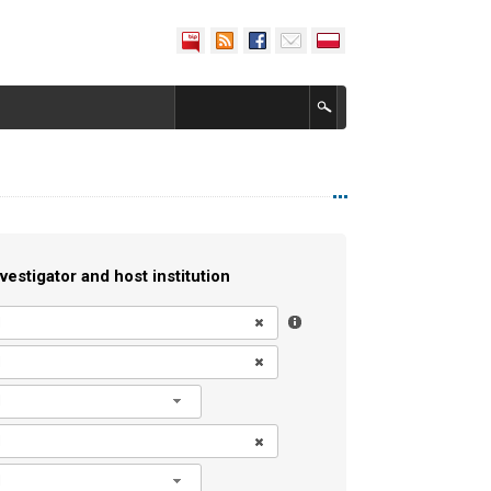
vestigator and host institution
l
l