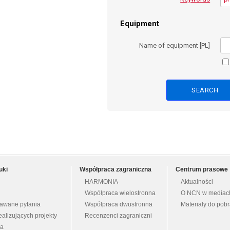
Equipment
Name of equipment [PL]
uki
Współpraca zagraniczna
Centrum prasowe
HARMONIA
Aktualności
Współpraca wielostronna
O NCN w mediac
dawane pytania
Współpraca dwustronna
Materiały do pob
ealizujących projekty
Recenzenci zagraniczni
na