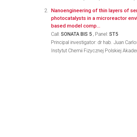
Nanoengineering of thin layers of s
photocatalysts in a microreactor envi
based model comp...
Call:
SONATA BIS 5
, Panel:
ST5
Principal investigator: dr hab. Juan Car
Instytut Chemii Fizycznej Polskiej Akad