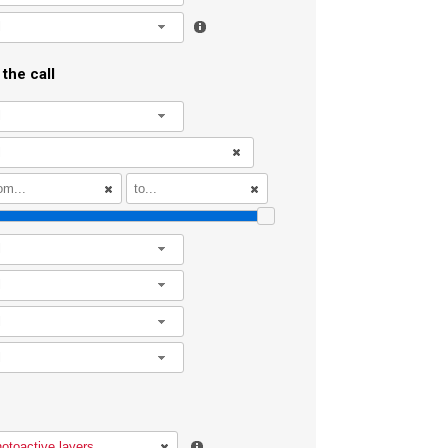
l
the call
l
l
l
l
l