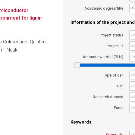
al
Academic degree/title
emiconductor
ronment for lignin-
Information of the project and 
al
Project status
los Colmenares Quintero
Project ID
emii Nauk
Amount awarded (PLN)
al
Type of call
al
Call
al
Research domain
al
Panel
Keywords
Keywords