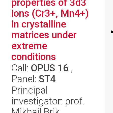
properties of 3d3
ions (Cr3+, Mn4+)
in crystalline
matrices under
I
extreme
conditions
Call:
OPUS 16
,
Panel:
ST4
Principal
investigator: prof.
Mikhail Brik