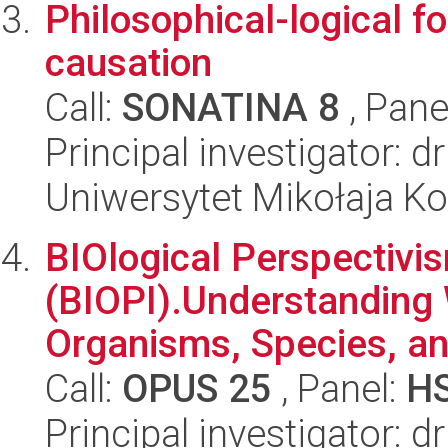
Philosophical-logical f
causation
Call:
SONATINA 8
, Pane
Principal investigator: 
Uniwersytet Mikołaja K
BIOlogical Perspectivis
(BIOPI).Understanding 
Organisms, Species, an
Call:
OPUS 25
, Panel:
H
Principal investigator: d