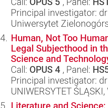
Call:
OPUS 5
, Panel:
HS
Principal investigator: dr
Uniwersytet Zielonogór
Human, Not Too Human.
Legal Subjecthood in t
Science and Technolog
Call:
OPUS 4
, Panel:
HS
Principal investigator: 
UNIWERSYTET ŚLĄSKI, Wy
Literature and Science: