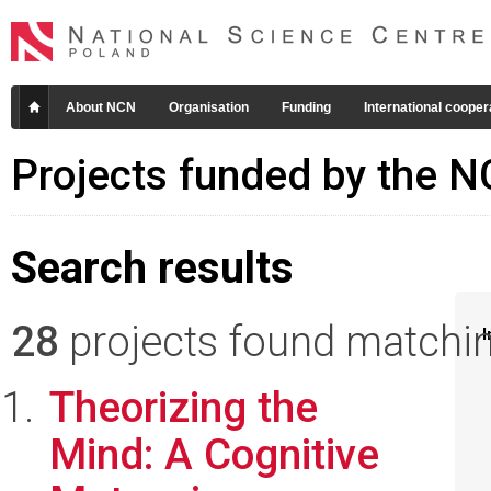
About NCN
Organisation
Funding
International cooper
Projects funded by the 
Search results
28
projects found matching
I
Theorizing the
Mind: A Cognitive