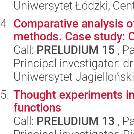
Uniwersytet Łódzki, Cent
Comparative analysis of
methods. Case study: O
Call:
PRELUDIUM 15
, P
Principal investigator:
Uniwersytet Jagielloński
Thought experiments in 
functions
Call:
PRELUDIUM 13
, P