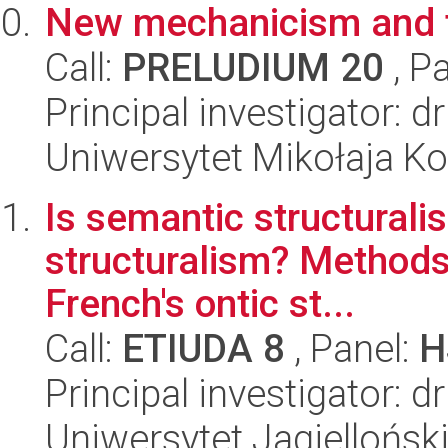
New mechanicism and 
Call:
PRELUDIUM 20
, P
Principal investigator: 
Uniwersytet Mikołaja Ko
Is semantic structurali
structuralism? Methods
French's ontic st...
Call:
ETIUDA 8
, Panel:
H
Principal investigator:
Uniwersytet Jagielloński