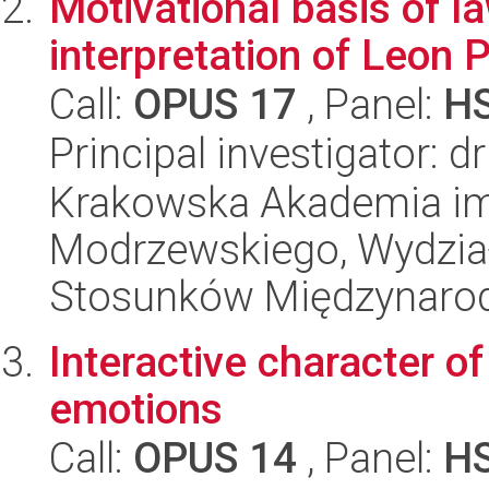
Motivational basis of 
interpretation of Leon P
Call:
OPUS 17
, Panel:
H
Principal investigator: d
Krakowska Akademia im.
Modrzewskiego, Wydział 
Stosunków Międzynaro
Interactive character o
emotions
Call:
OPUS 14
, Panel:
H