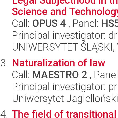
Legal Subjecthood in t
Science and Technolog
Call:
OPUS 4
, Panel:
HS
Principal investigator: 
UNIWERSYTET ŚLĄSKI, Wy
Naturalization of law
Call:
MAESTRO 2
, Pane
Principal investigator: 
Uniwersytet Jagiellońsk
The field of transitiona