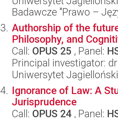
Uniwersytet Jagiellońsk
Badawcze "Prawo – Język
Authorship of the futur
Philosophy, and Cognit
Call:
OPUS 25
, Panel:
H
Principal investigator:
Uniwersytet Jagielloński
Ignorance of Law: A St
Jurisprudence
Call:
OPUS 24
, Panel:
H