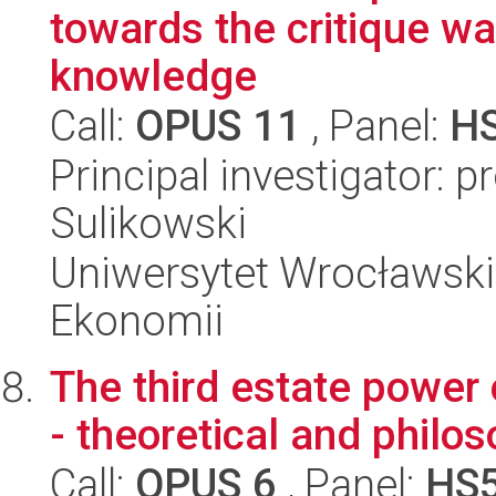
towards the critique w
knowledge
Call:
OPUS 11
, Panel:
H
Principal investigator: 
Sulikowski
Uniwersytet Wrocławski,
Ekonomii
The third estate power 
- theoretical and philo
Call:
OPUS 6
, Panel:
HS