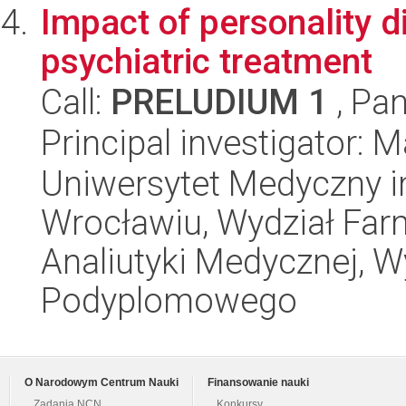
Impact of personality d
psychiatric treatment
Call:
PRELUDIUM 1
, Pan
Principal investigator: M
Uniwersytet Medyczny i
Wrocławiu, Wydział Far
Analiutyki Medycznej, W
Podyplomowego
O Narodowym Centrum Nauki
Finansowanie nauki
Zadania NCN
Konkursy