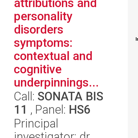
attributions and
personality
disorders
symptoms:
I
contextual and
cognitive
underpinnings...
Call:
SONATA BIS
11
, Panel:
HS6
Principal
investigator: dr