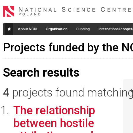
About NCN
Organisation
Funding
International cooper
Projects funded by the 
Search results
4
projects found matching 
I
The relationship
between hostile