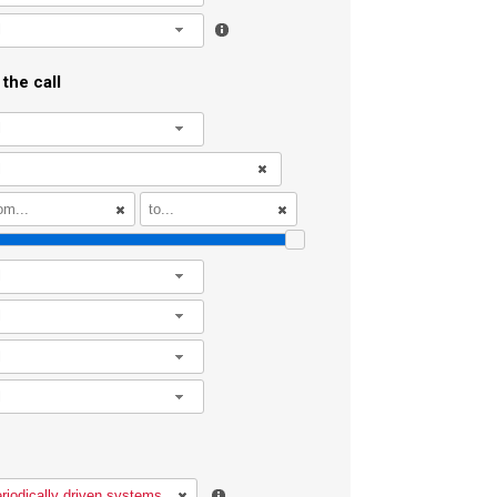
l
the call
l
l
l
l
l