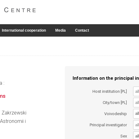
International cooperation
Media
Contact
Information on the principal in
a :
Host institution [PL]
ems
City/town [PL]
ej Zakrzewski
al
Voivodeship
 Astronomii i
Principal investigator
al
Sex