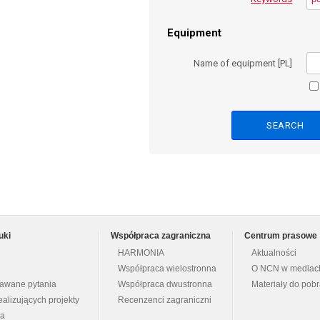
Equipment
Name of equipment [PL]
uki
Współpraca zagraniczna
Centrum prasowe
HARMONIA
Aktualności
Współpraca wielostronna
O NCN w mediac
dawane pytania
Współpraca dwustronna
Materiały do pob
ealizujących projekty
Recenzenci zagraniczni
na