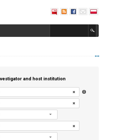
vestigator and host institution
l
l