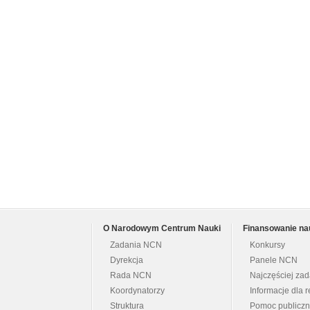
O Narodowym Centrum Nauki
Finansowanie na
Zadania NCN
Konkursy
Dyrekcja
Panele NCN
Rada NCN
Najczęściej za
Koordynatorzy
Informacje dla r
Struktura
Pomoc publicz