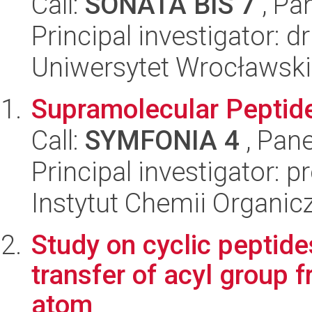
Call:
SONATA BIS 7
, Pa
Principal investigator:
Uniwersytet Wrocławski
Supramolecular Peptid
Call:
SYMFONIA 4
, Pane
Principal investigator: 
Instytut Chemii Organi
Study on cyclic peptid
transfer of acyl group 
atom