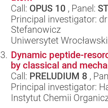
Call:
OPUS 10
, Panel:
S
Principal investigator: d
Stefanowicz
Uniwersytet Wrocławski
Dynamic peptide-resor
by classical and mech
Call:
PRELUDIUM 8
, Pan
Principal investigator:
Instytut Chemii Organi