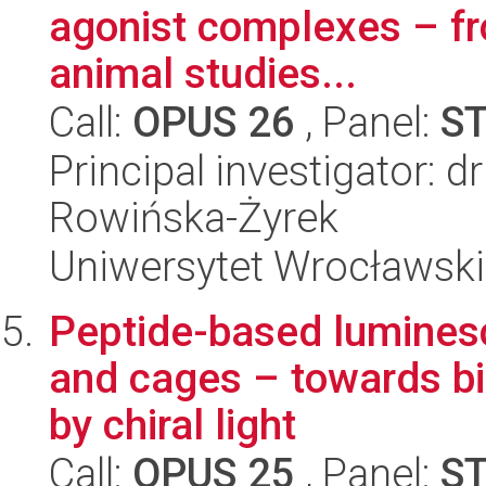
agonist complexes – fr
animal studies...
Call:
OPUS 26
, Panel:
S
Principal investigator: 
Rowińska-Żyrek
Uniwersytet Wrocławski
Peptide-based luminesc
and cages – towards bio
by chiral light
Call:
OPUS 25
, Panel:
S