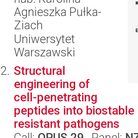
Agnieszka Pułka-
Ziach
Uniwersytet
Warszawski
Structural
engineering of
cell-penetrating
peptides into biostable
resistant pathogens
Call:
OPUS 29
, Panel:
N