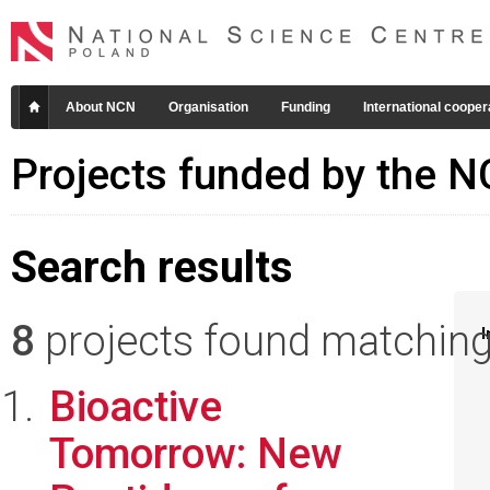
About NCN
Organisation
Funding
International cooper
Projects funded by the 
Search results
8
projects found matching 
I
Bioactive
Tomorrow: New