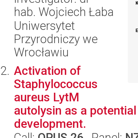
hab. Wojciech Łaba
Uniwersytet
Przyrodniczy we
Wrocławiu
Activation of
Staphylococcus
aureus LytM
autolysin as a potential
development.
Call:
OPUS 26
, Panel:
N