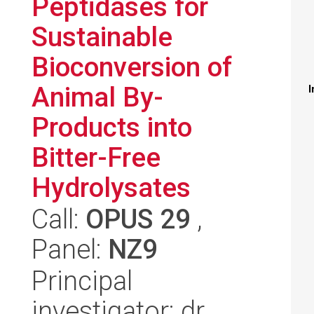
Peptidases for
Sustainable
Bioconversion of
Animal By-
I
Products into
Bitter-Free
Hydrolysates
Call:
OPUS 29
,
Panel:
NZ9
Principal
investigator: dr