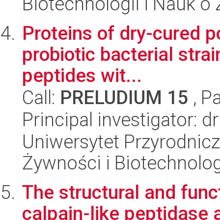
Biotechnologii i Nauk o
Proteins of dry-cured po
probiotic bacterial stra
peptides wit...
Call:
PRELUDIUM 15
, P
Principal investigator: 
Uniwersytet Przyrodnicz
Żywności i Biotechnolog
The structural and funct
calpain-like peptidase 