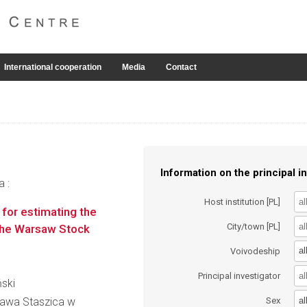
International cooperation
Media
Contact
Information on the principal in
a :
Host institution [PL]
for estimating the
City/town [PL]
 the Warsaw Stock
al
Voivodeship
Principal investigator
ński
al
ława Staszica w
Sex