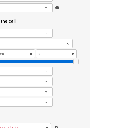
l
the call
l
l
l
l
l