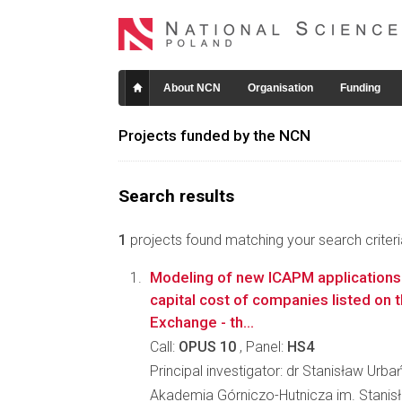
About NCN
Organisation
Funding
Projects funded by the NCN
Search results
1
projects found matching your search criteri
Modeling of new ICAPM applications 
capital cost of companies listed on
Exchange - th...
Call:
OPUS 10
, Panel:
HS4
Principal investigator: dr Stanisław Urba
Akademia Górniczo-Hutnicza im. Stanis