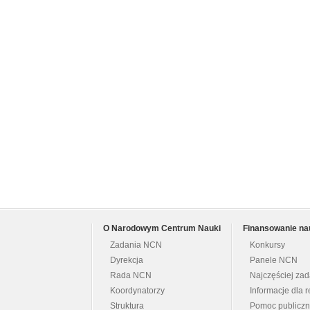
O Narodowym Centrum Nauki
Finansowanie na
Zadania NCN
Konkursy
Dyrekcja
Panele NCN
Rada NCN
Najczęściej za
Koordynatorzy
Informacje dla r
Struktura
Pomoc publicz