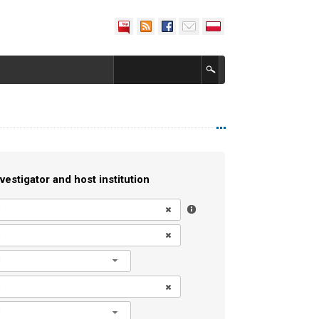
vestigator and host institution
l
l