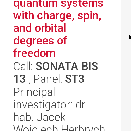
quantum systems
with charge, spin,
and orbital
degrees of
I
freedom
Call:
SONATA BIS
13
, Panel:
ST3
Principal
investigator: dr
hab. Jacek
Wojciech Herbrych