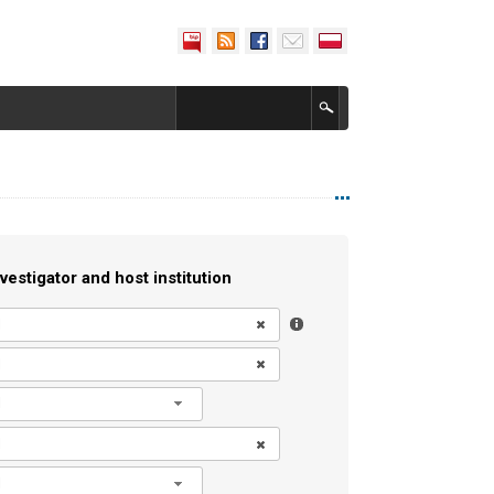
vestigator and host institution
l
l