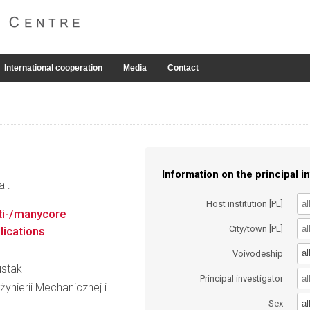
International cooperation
Media
Contact
Information on the principal in
a :
Host institution [PL]
lti-/manycore
City/town [PL]
lications
al
Voivodeship
ustak
Principal investigator
ynierii Mechanicznej i
al
Sex