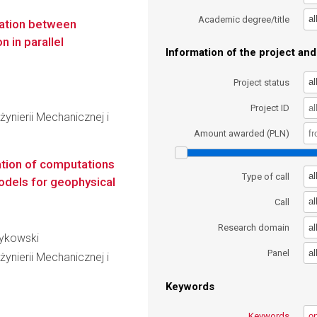
al
Academic degree/title
ation between
 in parallel
Information of the project and 
al
Project status
Project ID
ynierii Mechanicznej i
Amount awarded (PLN)
ation of computations
al
Type of call
models for geophysical
al
Call
al
Research domain
zykowski
al
Panel
ynierii Mechanicznej i
Keywords
Keywords