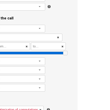
l
the call
l
l
l
l
l