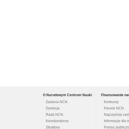
O Narodowym Centrum Nauki
Finansowanie na
Zadania NCN
Konkursy
Dyrekcja
Panele NCN
Rada NCN
Najczęściej za
Koordynatorzy
Informacje dla r
Struktura
Pomoc publicz