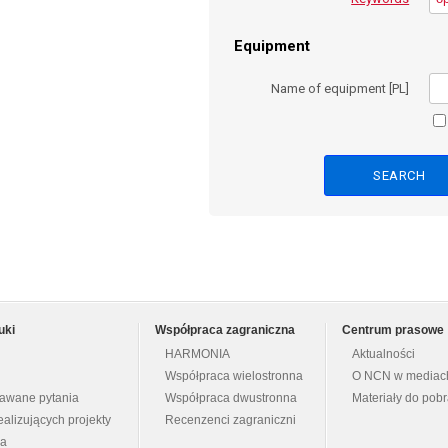
Equipment
Name of equipment [PL]
uki
Współpraca zagraniczna
Centrum prasowe
HARMONIA
Aktualności
Współpraca wielostronna
O NCN w mediac
dawane pytania
Współpraca dwustronna
Materiały do pob
ealizujących projekty
Recenzenci zagraniczni
na