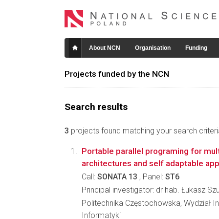
About NCN
Organisation
Funding
Projects funded by the NCN
Search results
3
projects found matching your search criteri
Portable parallel programing for mu
architectures and self adaptable app
Call:
SONATA 13
, Panel:
ST6
Principal investigator: dr hab. Łukasz Sz
Politechnika Częstochowska, Wydział Inż
Informatyki