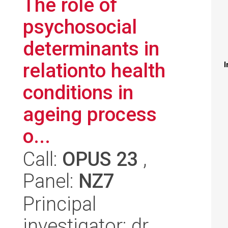
The role of
psychosocial
determinants in
relationto health
I
conditions in
ageing process
o...
Call:
OPUS 23
,
Panel:
NZ7
Principal
investigator: dr